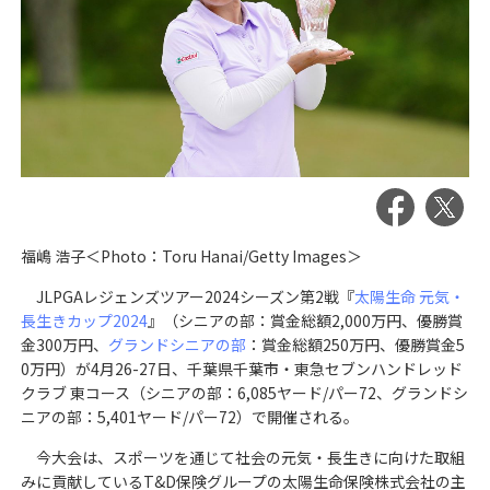
福嶋 浩子＜Photo：Toru Hanai/Getty Images＞
JLPGAレジェンズツアー2024シーズン第2戦『
太陽生命 元気・
長生きカップ2024
』（シニアの部：賞金総額2,000万円、優勝賞
金300万円、
グランドシニアの部
：賞金総額250万円、優勝賞金5
0万円）が4月26-27日、千葉県千葉市・東急セブンハンドレッド
クラブ 東コース（シニアの部：6,085ヤード/パー72、グランドシ
ニアの部：5,401ヤード/パー72）で開催される。
今大会は、スポーツを通じて社会の元気・長生きに向けた取組
みに貢献しているT&D保険グループの太陽生命保険株式会社の主