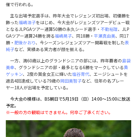
催で行われる。
主な出場予定選手は、昨年大会でレジェンズ初出場、初優勝を
飾った
福嶋浩子
をはじめ、今大会がレジェンズツアーデビュー戦
となるJLPGAツアー通算50勝の永久シード選手・
不動裕理
、JLP
GAツアー通算24勝を誇る
福嶋晃子
、同18勝・
平瀬真由美
、同17
勝・
肥後かおり
、今シーズンレジェンズツアー開幕戦を制した
表
純子
など、実績ある実力者が顔を揃える。
一方、満60歳以上のグランドシニアの部には、昨年覇者の
島袋
美幸
、グランドシニアの部・最多となる6勝をマークしている
黄
ゲッキン
、2度の賞金女王に輝いた
塩谷育代
、エージシュートを
過去4回達成している79歳の
岡田美智子
など、往年の名プレー
ヤー18人が出場を予定している。
今大会の模様は、BS朝日で5月19日（日）14:00～15:00に放送
予定。
※一般の方の観戦はできません。何卒ご了承ください。