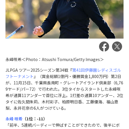
永峰咲希＜Photo：Atsushi Tomura/Getty Images＞
JLPGA ツアー2025シーズン第34戦『
第41回伊藤園レディスゴル
フトーナメント
』（賞金総額1億円・優勝賞金1,800万円）第2日
が、11月15日、千葉県長南町・グレートアイランド倶楽部（6,76
9ヤード/パー72）で行われた。3位タイからスタートした永峰咲
希が通算11アンダーで首位に浮上。1打差の通算10アンダー、2位
タイに佐久間朱莉、木村彩子、柏原明日香、工藤優海、福山恵
梨、永井花奈の6人がつけている。
永峰 咲希
（1位：-11）
「前半、5連続バーディーで伸ばすことができたので、後半にボ