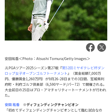
安田祐香＜Photo：Atsushi Tomura/Getty Images＞
JLPGAツアー2025シーズン第27戦『
第52回ミヤギテレビ杯ダン
ロップ女子オープンゴルフトーナメント
』（賞金総額7,000万
円、優勝賞金1,260万円）が9月26-28日までの3日間、宮城県利
府町・利府ゴルフ倶楽部（6,590ヤード/パー72）で開催される。
大会前日の25日はプロ・アマチャリティートーナメントが行われ
た。
安田 祐香
※ディフェンディングチャンピオン
「初めてディフェンディングチャンピオンとして臨む試合なの