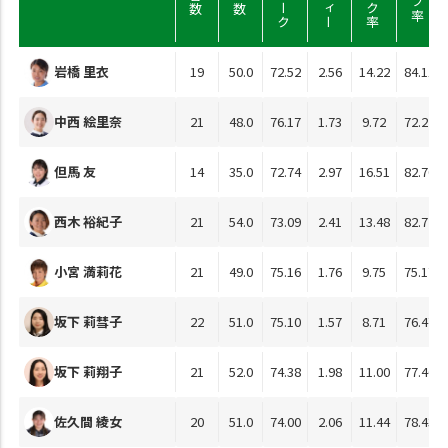
岩橋 里衣
19
50.0
72.52
2.56
14.22
84.11
中西 絵里奈
21
48.0
76.17
1.73
9.72
72.22
但馬 友
14
35.0
72.74
2.97
16.51
82.70
西木 裕紀子
21
54.0
73.09
2.41
13.48
82.72
小宮 満莉花
21
49.0
75.16
1.76
9.75
75.17
坂下 莉彗子
22
51.0
75.10
1.57
8.71
76.47
坂下 莉翔子
21
52.0
74.38
1.98
11.00
77.46
佐久間 綾女
20
51.0
74.00
2.06
11.44
78.43