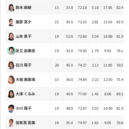
鈴木 麻綾
13
33.0
72.18
3.18
17.85
82.49
服部 真夕
15
43.0
72.33
2.81
15.63
83.98
山本 景子
19
52.0
72.60
3.04
16.88
81.94
足立 由美佳
19
42.0
74.93
1.79
9.92
76.19
石川 陽子
20
45.0
74.27
2.13
11.85
78.52
大城 美南海
15
36.0
74.69
2.22
12.50
75.46
大津 くるみ
19
40.0
77.03
1.43
8.06
69.31
小川 陽子
19
48.0
72.67
3.02
16.90
81.94
加賀其 真美
16
35.0
74.97
1.63
9.05
76.83