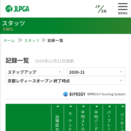
JP
EN
スタッツ
STATS
ホーム
スタッツ
記録一覧
記録一覧
2025年11月21日更新
BIPROGY Scoring System
平均ストローク
平均バーディー
パーブレーク率
パーセーブ率
出場試合数
ラウンド数