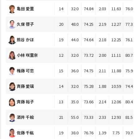
亀田 愛里
14
32.0
74.84
2.03
11.63
76.04
久保 啓子
20
48.0
74.25
2.19
12.27
77.31
熊谷 かほ
19
44.0
74.64
2.18
12.25
76.14
小林 咲里奈
12
32.0
73.72
2.00
11.11
80.73
権藤 可恋
15
36.0
74.75
2.11
11.88
75.93
斉藤 愛璃
14
32.0
75.28
1.88
10.59
74.48
斉藤 裕子
13
35.0
73.66
2.14
12.06
80.48
酒井 千絵
21
55.0
73.33
2.33
12.93
81.52
佐藤 千紘
19
38.0
76.76
1.39
7.75
70.76