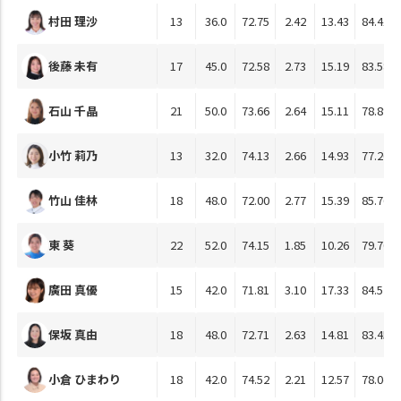
村田 理沙
13
36.0
72.75
2.42
13.43
84.41
後藤 未有
17
45.0
72.58
2.73
15.19
83.58
石山 千晶
21
50.0
73.66
2.64
15.11
78.89
小竹 莉乃
13
32.0
74.13
2.66
14.93
77.26
竹山 佳林
18
48.0
72.00
2.77
15.39
85.76
東 葵
22
52.0
74.15
1.85
10.26
79.70
廣田 真優
15
42.0
71.81
3.10
17.33
84.52
保坂 真由
18
48.0
72.71
2.63
14.81
83.45
小倉 ひまわり
18
42.0
74.52
2.21
12.57
78.04