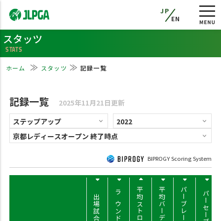
JP
EN
スタッツ
STATS
ホーム
スタッツ
記録一覧
記録一覧
2025年11月21日更新
BIPROGY Scoring System
平均ストローク
平均バーディー
パーブレーク率
パーセーブ率
出場試合数
ラウンド数