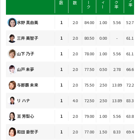
水野 真由美
1
2.0
84.00
1.00
5.56
52.78
三井 美智子
1
2.0
80.50
0.00
-
61.11
山下 乃子
1
2.0
78.00
1.00
5.56
61.11
山戸 未夢
1
2.0
77.50
0.50
2.78
66.67
与那覇 未来
1
2.0
75.50
2.50
13.89
72.22
リ ハナ
1
4.0
72.50
2.50
13.89
83.33
亘 芳梨心
1
2.0
79.00
1.00
5.56
63.89
和田 委世子
1
2.0
77.00
1.50
8.33
69.44