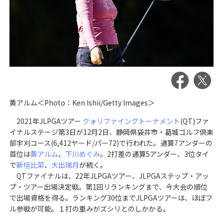
黄アルム＜Photo：Ken Ishii/Getty Images＞
2021年JLPGAツアー
クォリファイングトーナメント
(QT)ファ
イナルステージ第3日が12月2日、静岡県袋井市・葛城ゴルフ倶楽
部宇刈コース(6,412ヤード/パー72)で行われた。通算7アンダーの
首位は
黄アルム
、
下川めぐみ
。2打差の通算5アンダー、3位タイ
で
新垣比菜
、
大出瑞月
が続く。
QTファイナルは、22年JLPGAツアー、JLPGAステップ・アッ
プ・ツアー出場決定戦。第1回リランキングまで、今大会の順位
で出場資格を得る。ランキング30位までJLPGAツアーは、ほぼフ
ル参戦が可能。１打の重みがズシリとのしかかる。