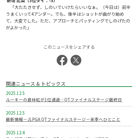
新垣 比菜（3位タイ：-5）
「大たたきせず、しのいでいけたらいいなぁ。（今日は）前半
うまくいって4アンダー。でも、後半はショットが曲がり始め
て、大変でした。ただ、アプローチとパッティングでしのげたの
がよかった」
このニュースをシェアする
関連ニュース & トピックス
2025.12.5
ルーキーの倉林紅が1位通過―QTファイナルステージ最終日
2025.12.5
最新情報－JLPGA QTファイナルステージ－来季へひとこと
2025.12.4