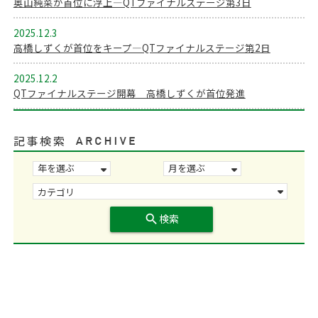
奥山純菜が首位に浮上―QTファイナルステージ第3日
2025.12.3
高橋しずくが首位をキープ―QTファイナルステージ第2日
2025.12.2
QTファイナルステージ開幕 高橋しずくが首位発進
記事検索
search
検索