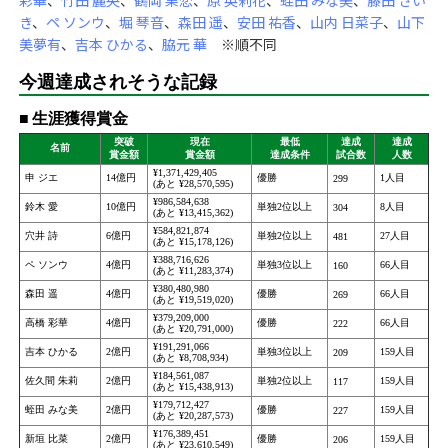
き
、
ペ ソンウ
、
堀 琴音
、
森田 遥
、
安田 祐香
、
山内 日菜子
、
山下
美夢有
、
吉本 ひかる
、
脇元 華
※順不同