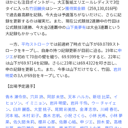
ほかにも注目ポイントが－。大王製紙エリエールレディスで3位
タイに入った
竹田麗央
はシーズン
獲得賞金額
（259,130,016円）
で過去最高額を記録。今大会は予選落ちがないだけに、さらに記
録を更新するのは確実だ。また、現在公式競技2連勝中の竹田は
公式競技3連勝、今大会2連覇中の
山下美夢有
は大会3連覇という
大記録もかかっている。
一方、
平均ストローク
では前週終了時点で山下が69.0789スト
ロークをキープし、自身の持つ記録更新が目前に迫る。19年に
申
ジエ
が初めて70台の壁を破り、69.9399をマークすると、22年に
は山下が69.9714を記録。さらに23年には69.4322を叩き出し、
申の記録を更新した。また、今季は山下だけでなく、竹田、
岩井
明愛
の3人が69台をキープしている。
【出場予定選手】
青木 瀬令奈
、
穴井 詩
、
阿部 未悠
、
天本 ハルカ
、
新垣 比菜
、
イ
ヒョソン
、
イ ミニョン
、
岩井 明愛
、
岩井 千怜
、
ウー チャイェ
ン
、
臼井 麗香
、
大里 桃子
、
尾関 彩美悠
、
金澤 志奈
、
川﨑 春花
、
河本 結
、
木村 彩子
、
桑木 志帆
、
小祝 さくら
、
小林 光希
、
小林 夢
果
、
佐久間 朱莉
、
櫻井 心那
、
佐藤 心結
、
申 ジエ
、
鈴木 愛
、
高橋
彩華
、
竹田 麗央
、
鶴岡 果恋
、
原 英莉花
、
蛭田 みな美
、
藤田 さい