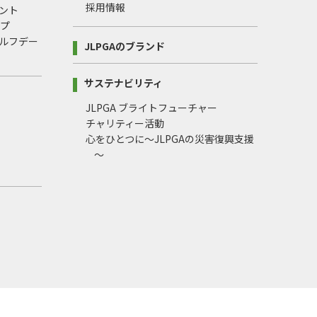
採用情報
ント
ップ
ルフデー
JLPGAのブランド
サステナビリティ
JLPGA ブライトフューチャー
チャリティー活動
心をひとつに～JLPGAの災害復興支援
～