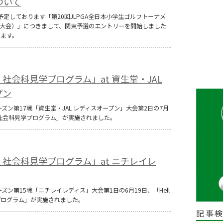
ついて
を予定しております「第20回JLPGA全日本小学生ゴルフトーナメ
勝大会）」につきまして、関東予選のエントリーを開始しました
します。
olf！社会科見学プログラム」at 資生堂・JAL
プン
6シーズン第17戦「資生堂・JAL レディスオープン」大会第2日の7月
olf！社会科見学プログラム」が実施されました。
olf！社会科見学プログラム」at ニチレイレ
シーズン第15戦「ニチレイレディス」大会第1日の6月19日、「Hell
学プログラム」が実施されました。
記事