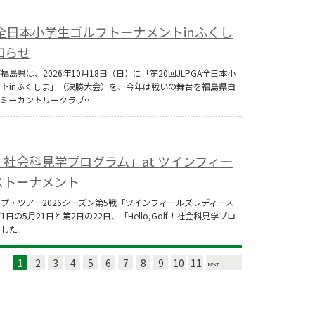
GA全日本小学生ゴルフトーナメントinふくし
知らせ
福島県は、2026年10月18日（日）に「第20回JLPGA全日本小
トinふくしま」（決勝大会）を、今年は戦いの舞台を福島県白
デミーカントリークラブ…
olf！社会科見学プログラム」at ツインフィー
ストーナメント
ップ・ツアー2026シーズン第5戦「ツインフィールズレディース
の5月21日と第2日の22日、「Hello,Golf！社会科見学プロ
ました。
1
2
3
4
5
6
7
8
9
10
11