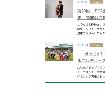
2026.6.8
第20回JLP
ま 開催のお
このたびJLPGAおよび
学生ゴルフトーナメン
河市のグリーンアカ
2026.6.1
「Hello,G
ルズレディー
JLPGAステップ・ア
トーナメント」大会第1日
グラム」が実施され