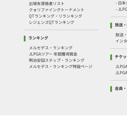
- 日
出場有資格者リスト
- J
クォリファイングトーナメント
QTランキング・リランキング
レジェンズQTランキング
放送・
放送
ランキング
イン
メルセデス・ランキング
JLPGAツアー 年間獲得賞金
チケッ
明治安田ステップ・ランキング
メルセデス・ランキング特設ページ
JLP
JLP
会員・