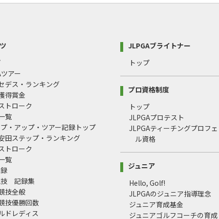
ツ
JLPGAブライトナー
プ
トップ
GAツアー
ルセデス・ランキング
プロ資格制度
間獲得賞金
均ストローク
トップ
録一覧
JLPGAプロテスト
ップ・アップ・ツアー記録トップ
JLPGAティーチングプロフ
治安田ステップ・ランキング
ル資格
均ストローク
録一覧
ジュニア
記録
競技 記録集
Hello, Golf!
式競技全般
JLPGAのジュニア指導理念
式競技優勝回数
ジュニア育成基金
ールドレディス
ジュニアゴルフコーチの育成