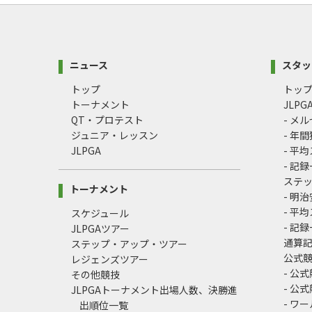
ニュース
スタッ
トップ
トッ
トーナメント
JLP
QT・プロテスト
- メ
ジュニア・レッスン
- 年
JLPGA
- 平
- 記
ステ
トーナメント
- 明
- 平
スケジュール
- 記
JLPGAツアー
通算
ステップ・アップ・ツアー
公式
レジェンズツアー
- 公
その他競技
- 公
JLPGAトーナメント出場人数、決勝進
- ワ
出順位一覧