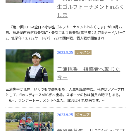
生ゴルフトーナメントinふく
しま
『第17回JLPGA全日本小学生ゴルフトーナメントinふくしま』が10月22
日、福島県西白河郡矢吹町・矢吹ゴルフ倶楽部(高学年：5,756ヤード/パー7
2、低学年：3,732ヤード/パー72)で団体戦、個人戦が開催され…
2023.9.25
三浦桃香 指導者へ転じた
今－
三浦桃香は現在、いくつもの顔をもち、人生を謳歌中だ。今週はツアープロ
として、SkyレディースABC杯へ出場。スポーツの秋は勝負の時でもある。
「6月、ワンデートーナメントへ出た。試合はそれ以来です。…
2023.9.25
参加者募集－JLPGAキッズゴ