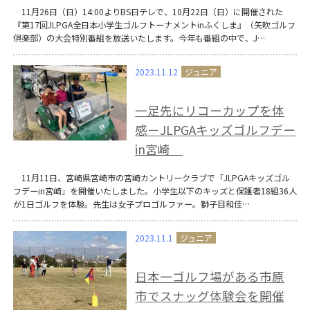
11月26日（日）14:00よりBS日テレで、10月22日（日）に開催された
『第17回JLPGA全日本小学生ゴルフトーナメントinふくしま』（矢吹ゴルフ
倶楽部）の大会特別番組を放送いたします。今年も番組の中で、J…
2023.11.12
一足先にリコーカップを体
感－JLPGAキッズゴルフデー
in宮崎
11月11日、宮崎県宮崎市の宮崎カントリークラブで「JLPGAキッズゴル
フデーin宮崎」を開催いたしました。小学生以下のキッズと保護者18組36人
が1日ゴルフを体験。先生は女子プロゴルファー。獅子目和佳…
2023.11.1
日本一ゴルフ場がある市原
市でスナッグ体験会を開催