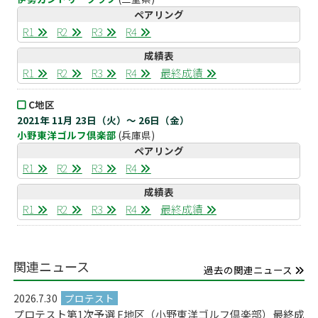
ペアリング
R1
R2
R3
R4
成績表
R1
R2
R3
R4
最終成績
C地区
2021年 11月 23日（火）～ 26日（金）
小野東洋ゴルフ倶楽部
(兵庫県)
ペアリング
R1
R2
R3
R4
成績表
R1
R2
R3
R4
最終成績
関連ニュース
過去の関連ニュース
2026.7.30
プロテスト第1次予選 E地区（小野東洋ゴルフ倶楽部）最終成