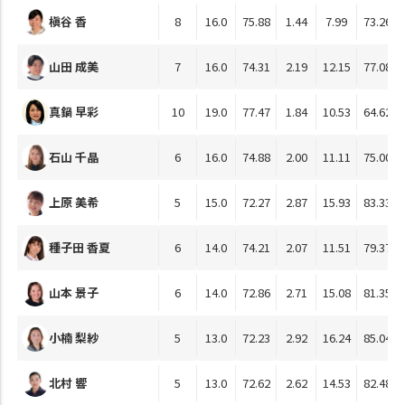
槇谷 香
8
16.0
75.88
1.44
7.99
73.26
山田 成美
7
16.0
74.31
2.19
12.15
77.08
真鍋 早彩
10
19.0
77.47
1.84
10.53
64.62
石山 千晶
6
16.0
74.88
2.00
11.11
75.00
上原 美希
5
15.0
72.27
2.87
15.93
83.33
種子田 香夏
6
14.0
74.21
2.07
11.51
79.37
山本 景子
6
14.0
72.86
2.71
15.08
81.35
小楠 梨紗
5
13.0
72.23
2.92
16.24
85.04
北村 響
5
13.0
72.62
2.62
14.53
82.48