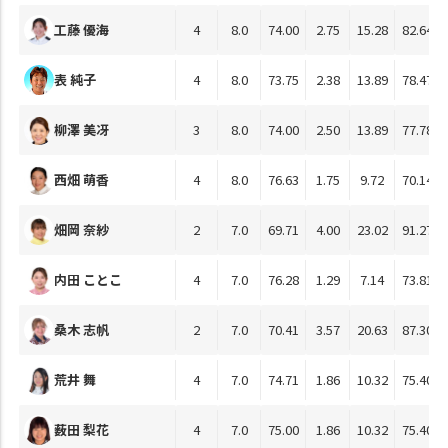
工藤 優海
4
8.0
74.00
2.75
15.28
82.64
表 純子
4
8.0
73.75
2.38
13.89
78.47
柳澤 美冴
3
8.0
74.00
2.50
13.89
77.78
西畑 萌香
4
8.0
76.63
1.75
9.72
70.14
畑岡 奈紗
2
7.0
69.71
4.00
23.02
91.27
内田 ことこ
4
7.0
76.28
1.29
7.14
73.81
桑木 志帆
2
7.0
70.41
3.57
20.63
87.30
荒井 舞
4
7.0
74.71
1.86
10.32
75.40
薮田 梨花
4
7.0
75.00
1.86
10.32
75.40