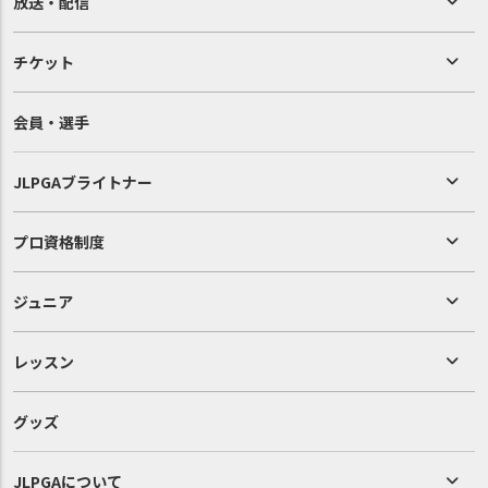
放送・配信
チケット
会員・選手
JLPGAブライトナー
プロ資格制度
ジュニア
レッスン
グッズ
JLPGAについて