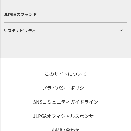
JLPGAのブランド
サステナビリティ
このサイトについて
プライバシーポリシー
SNSコミュニティガイドライン
JLPGAオフィシャルスポンサー
お問い合わせ