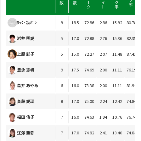
ﾇｯｸ･ｽｶﾊﾟﾝ
9
18.5
72.86
2.86
15.92
80.78
岩井 明愛
5
17.0
72.88
2.76
15.36
82.35
上原 彩子
5
15.0
72.27
2.07
11.48
87.41
豊永 志帆
9
17.5
74.69
2.00
11.11
76.19
森井 あやめ
6
16.0
73.38
2.00
11.11
81.94
斉藤 愛璃
8
17.0
75.00
2.24
12.42
74.84
福田 侑子
7
16.0
74.63
1.94
10.76
76.74
江澤 亜弥
7
17.0
74.82
2.41
13.40
74.84