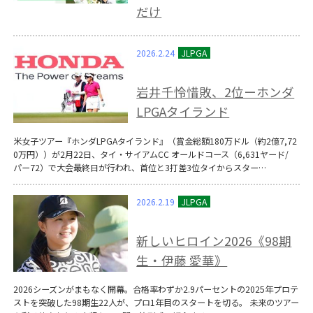
だけ
2026.2.24
岩井千怜惜敗、2位ーホンダ
LPGAタイランド
米女子ツアー『ホンダLPGAタイランド』（賞金総額180万ドル（約2億7,72
0万円））が2月22日、タイ・サイアムCC オールドコース（6,631ヤード/
パー72）で大会最終日が行われ、首位と3打差3位タイからスター…
2026.2.19
新しいヒロイン2026《98期
生・伊藤 愛華》
2026シーズンがまもなく開幕。合格率わずか2.9パーセントの2025年プロテ
ストを突破した98期生22人が、プロ1年目のスタートを切る。 未来のツアー