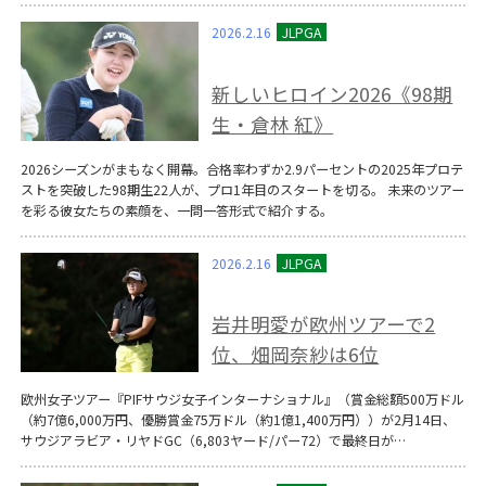
2026.2.16
新しいヒロイン2026《98期
生・倉林 紅》
2026シーズンがまもなく開幕。合格率わずか2.9パーセントの2025年プロテ
ストを突破した98期生22人が、プロ1年目のスタートを切る。 未来のツアー
を彩る彼女たちの素顔を、一問一答形式で紹介する。
2026.2.16
岩井明愛が欧州ツアーで2
位、畑岡奈紗は6位
欧州女子ツアー『PIFサウジ女子インターナショナル』（賞金総額500万ドル
（約7億6,000万円、優勝賞金75万ドル（約1億1,400万円））が2月14日、
サウジアラビア・リヤドGC（6,803ヤード/パー72）で最終日が…