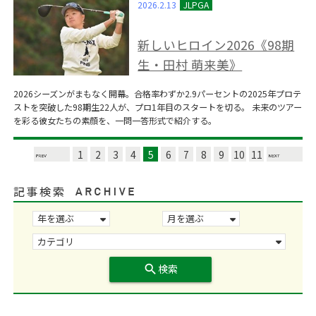
2026.2.13
新しいヒロイン2026《98期
生・田村 萌来美》
2026シーズンがまもなく開幕。合格率わずか2.9パーセントの2025年プロテ
ストを突破した98期生22人が、プロ1年目のスタートを切る。 未来のツアー
を彩る彼女たちの素顔を、一問一答形式で紹介する。
1
2
3
4
5
6
7
8
9
10
11
記事検索
search
検索