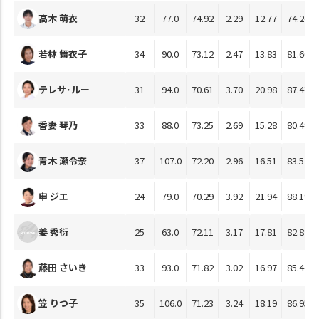
高木 萌衣
32
77.0
74.92
2.29
12.77
74.24
若林 舞衣子
34
90.0
73.12
2.47
13.83
81.60
テレサ･ルー
31
94.0
70.61
3.70
20.98
87.47
香妻 琴乃
33
88.0
73.25
2.69
15.28
80.49
青木 瀬令奈
37
107.0
72.20
2.96
16.51
83.54
申 ジエ
24
79.0
70.29
3.92
21.94
88.19
姜 秀衍
25
63.0
72.11
3.17
17.81
82.89
藤田 さいき
33
93.0
71.82
3.02
16.97
85.42
笠 りつ子
35
106.0
71.23
3.24
18.19
86.95