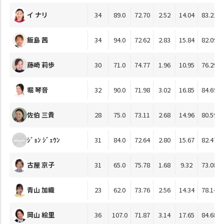
イ ナリ
34
89.0
72.70
2.52
14.04
83.21
飯島 茜
34
94.0
72.62
2.83
15.84
82.09
藤崎 莉歩
30
71.0
74.77
1.96
10.95
76.29
堀 琴音
32
90.0
71.98
3.02
16.85
84.69
佐伯 三貴
28
75.0
73.11
2.68
14.96
80.59
ｼﾞｮﾝ ｼﾞｪｳﾝ
31
84.0
72.64
2.80
15.67
82.47
古屋 京子
31
65.0
75.78
1.68
9.32
73.08
青山 加織
23
62.0
73.76
2.56
14.34
78.14
岡山 絵里
36
107.0
71.87
3.14
17.65
84.68