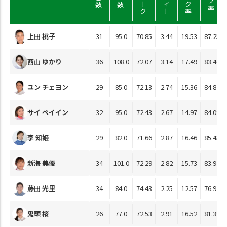
上田 桃子
31
95.0
70.85
3.44
19.53
87.25
西山 ゆかり
36
108.0
72.07
3.14
17.49
83.49
ユン チェヨン
29
85.0
72.13
2.74
15.36
84.84
サイ ペイイン
32
95.0
72.43
2.67
14.97
84.09
李 知姫
29
82.0
71.66
2.87
16.46
85.43
新海 美優
34
101.0
72.29
2.82
15.73
83.94
藤田 光里
34
84.0
74.43
2.25
12.57
76.92
鬼頭 桜
26
77.0
72.53
2.91
16.52
81.39