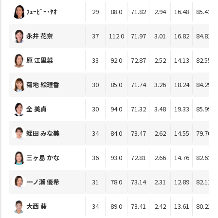
ﾌｪｰﾋﾞｰ･ﾔｵ
29
88.0
71.82
2.94
16.48
85.42
永井 花奈
37
112.0
71.97
3.01
16.82
84.82
原 江里菜
33
92.0
72.87
2.52
14.13
82.55
菊地 絵理香
30
85.0
71.74
3.26
18.24
84.25
全 美貞
30
94.0
71.32
3.48
19.33
85.99
蛭田 みな美
34
84.0
73.47
2.62
14.55
79.70
三ヶ島 かな
36
93.0
72.81
2.66
14.76
82.62
一ノ瀬 優希
31
78.0
73.14
2.31
12.89
82.12
大西 葵
34
89.0
73.41
2.42
13.61
80.21