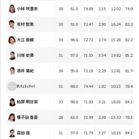
小林 咲里奈
30
61.0
74.89
2.15
12.02
74.95
有村 智恵
30
91.0
72.47
2.90
16.24
82.23
大江 香織
34
96.0
72.73
2.74
15.28
82.23
川岸 史果
31
97.0
71.35
3.54
19.82
85.22
酒井 美紀
36
95.0
73.18
2.29
12.81
81.70
P.ﾁｭﾃｨﾁｬｲ
31
68.0
74.44
1.82
10.13
78.43
柏原 明日架
33
98.0
71.83
3.21
18.03
84.18
種子田 香夏
26
63.0
73.99
2.38
13.32
78.31
森田 遥
31
97.0
71.79
3.27
18.16
84.19