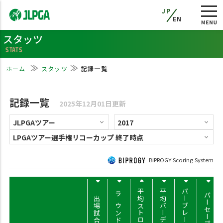
JP
EN
スタッツ
STATS
ホーム
スタッツ
記録一覧
記録一覧
2025年12月01日更新
BIPROGY Scoring System
平均ストローク
平均バーディー
パーブレーク率
パーセーブ率
出場試合数
ラウンド数