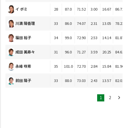
イ ボミ
28
87.0
71.52
3.00
16.67
86.72
川満 陽香理
33
86.0
74.07
2.31
13.05
78.23
福田 裕子
34
99.0
72.90
2.53
14.14
81.87
成田 美寿々
31
96.0
71.27
3.59
20.25
84.61
永峰 咲希
35
101.0
72.70
2.84
15.84
81.90
前田 陽子
33
88.0
73.03
2.43
13.57
82.01
1
2