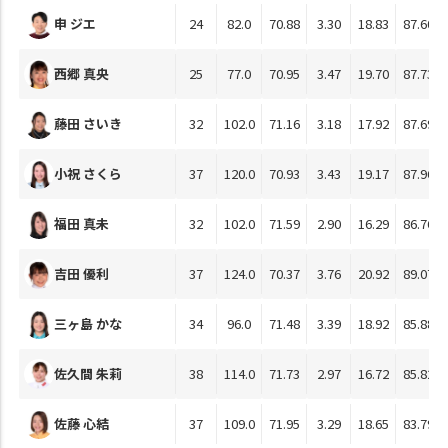
申 ジエ
24
82.0
70.88
3.30
18.83
87.60
西郷 真央
25
77.0
70.95
3.47
19.70
87.73
藤田 さいき
32
102.0
71.16
3.18
17.92
87.69
小祝 さくら
37
120.0
70.93
3.43
19.17
87.96
福田 真未
32
102.0
71.59
2.90
16.29
86.76
吉田 優利
37
124.0
70.37
3.76
20.92
89.07
三ヶ島 かな
34
96.0
71.48
3.39
18.92
85.88
佐久間 朱莉
38
114.0
71.73
2.97
16.72
85.82
佐藤 心結
37
109.0
71.95
3.29
18.65
83.79