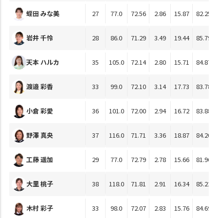
蛭田 みな美
27
77.0
72.56
2.86
15.87
82.25
岩井 千怜
28
86.0
71.29
3.49
19.44
85.79
天本 ハルカ
35
105.0
72.14
2.80
15.71
84.87
渡邉 彩香
33
99.0
72.10
3.14
17.73
83.78
小倉 彩愛
36
101.0
72.00
2.94
16.72
83.88
野澤 真央
37
116.0
71.71
3.36
18.87
84.20
工藤 遥加
29
77.0
72.79
2.78
15.66
81.96
大里 桃子
38
118.0
71.81
2.91
16.34
85.22
木村 彩子
33
98.0
72.07
2.83
15.76
84.69