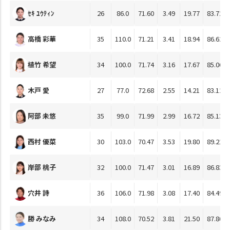
ｾｷ ﾕｳﾃｨﾝ
26
86.0
71.60
3.49
19.77
83.72
高橋 彩華
35
110.0
71.21
3.41
18.94
86.62
植竹 希望
34
100.0
71.74
3.16
17.67
85.06
木戸 愛
27
77.0
72.68
2.55
14.21
83.12
阿部 未悠
35
99.0
71.99
2.99
16.72
85.13
西村 優菜
30
103.0
70.47
3.53
19.80
89.21
岸部 桃子
32
100.0
71.47
3.01
16.89
86.83
穴井 詩
36
106.0
71.98
3.08
17.40
84.49
勝 みなみ
34
108.0
70.52
3.81
21.50
87.86