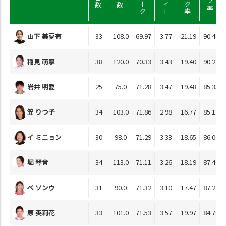
山下 美夢有
33
108.0
69.97
3.77
21.19
90.48
稲見 萌寧
38
120.0
70.33
3.43
19.40
90.28
岩井 明愛
25
75.0
71.28
3.47
19.48
85.33
笠 りつ子
34
103.0
71.86
2.98
16.77
85.17
イ ミニョン
30
98.0
71.29
3.33
18.65
86.00
堀 琴音
34
113.0
71.11
3.26
18.19
87.46
ペ ソンウ
31
90.0
71.32
3.10
17.47
87.22
原 英莉花
33
101.0
71.53
3.57
19.97
84.76