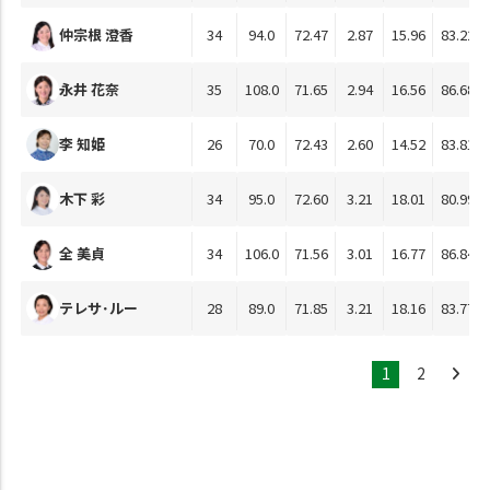
仲宗根 澄香
34
94.0
72.47
2.87
15.96
83.22
永井 花奈
35
108.0
71.65
2.94
16.56
86.68
李 知姫
26
70.0
72.43
2.60
14.52
83.81
木下 彩
34
95.0
72.60
3.21
18.01
80.99
全 美貞
34
106.0
71.56
3.01
16.77
86.84
テレサ･ルー
28
89.0
71.85
3.21
18.16
83.77
1
2