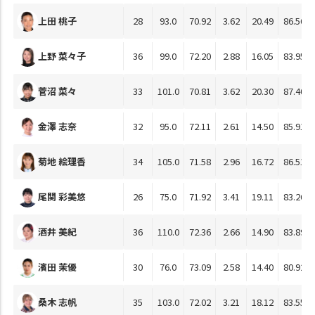
上田 桃子
28
93.0
70.92
3.62
20.49
86.56
上野 菜々子
36
99.0
72.20
2.88
16.05
83.95
菅沼 菜々
33
101.0
70.81
3.62
20.30
87.40
金澤 志奈
32
95.0
72.11
2.61
14.50
85.91
菊地 絵理香
34
105.0
71.58
2.96
16.72
86.51
尾関 彩美悠
26
75.0
71.92
3.41
19.11
83.26
酒井 美紀
36
110.0
72.36
2.66
14.90
83.89
濱田 茉優
30
76.0
73.09
2.58
14.40
80.92
桑木 志帆
35
103.0
72.02
3.21
18.12
83.55