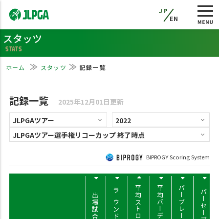
JP
EN
スタッツ
STATS
ホーム
スタッツ
記録一覧
記録一覧
2025年12月01日更新
BIPROGY Scoring System
平均ストローク
平均バーディー
パーブレーク率
パーセーブ率
出場試合数
ラウンド数