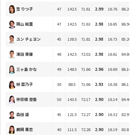
笠 りつ子
47
142.5
71.61
2.99
16.76
86.24
岡山 絵里
47
142.5
71.63
2.98
16.65
86.90
ユン チェヨン
45
138.5
71.81
2.98
16.73
85.20
濱田 茉優
48
142.5
72.02
2.98
16.61
84.80
三ヶ島 かな
49
148.5
71.66
2.96
16.69
86.16
林 菜乃子
30
88.5
71.66
2.93
16.38
86.13
仲宗根 澄香
50
143.5
72.17
2.90
16.14
84.40
森田 遥
45
121.5
72.27
2.90
16.32
82.99
鶴岡 果恋
40
111.5
72.28
2.90
16.19
83.81