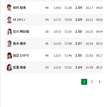
有村 智恵
46
124.0
72.28
2.89
16.17
84.09
ｾｷ ﾕｳﾃｨﾝ
44
117.5
72.59
2.89
16.12
82.60
石川 明日香
38
107.0
72.03
2.88
16.15
84.99
髙木 優奈
45
113.0
72.46
2.87
16.18
83.09
田辺 ひかり
46
123.5
72.46
2.85
15.92
83.27
宮里 美香
39
115.0
72.01
2.84
15.99
85.07
1
2