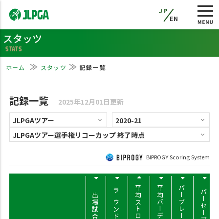
JP
EN
スタッツ
STATS
ホーム
スタッツ
記録一覧
記録一覧
2025年12月01日更新
BIPROGY Scoring System
平均ストローク
平均バーディー
パーブレーク率
パーセーブ率
出場試合数
ラウンド数