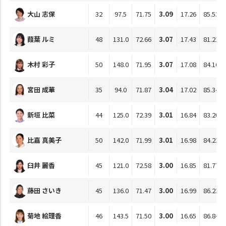
大山 志保
32
97.5
71.75
3.09
17.26
85.53
葭葉 ルミ
48
131.0
72.66
3.07
17.43
81.21
木村 彩子
50
148.0
71.95
3.07
17.08
84.16
宮田 成華
35
94.0
71.87
3.04
17.02
85.34
新垣 比菜
44
125.0
72.39
3.01
16.84
83.20
比嘉 真美子
50
142.0
71.99
3.01
16.98
84.23
臼井 麗香
45
121.0
72.58
3.00
16.85
81.77
藤田 さいき
45
136.0
71.47
3.00
16.99
86.23
菊地 絵理香
46
143.5
71.50
3.00
16.65
86.84