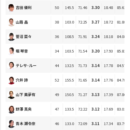
吉田 優利
50
145.5
71.46
3.30
18.48
85.61
山路 晶
38
103.0
72.25
3.27
18.72
81.88
菅沼 菜々
36
108.5
71.91
3.24
18.18
84.08
堀 琴音
34
103.5
71.54
3.20
17.93
85.83
テレサ･ルー
44
132.5
71.73
3.14
17.78
84.57
穴井 詩
52
155.5
71.65
3.14
17.76
84.78
山下 美夢有
49
150.5
71.27
3.13
17.39
87.86
野澤 真央
47
133.5
72.22
3.12
17.69
83.02
青木 瀬令奈
46
133.0
72.09
3.11
17.34
83.79