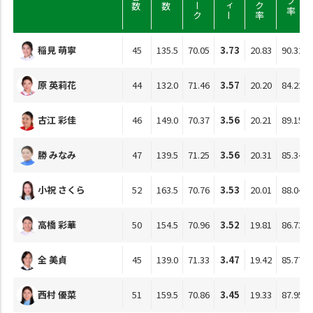
稲見 萌寧
45
135.5
70.05
3.73
20.83
90.32
原 英莉花
44
132.0
71.46
3.57
20.20
84.22
古江 彩佳
46
149.0
70.37
3.56
20.21
89.15
勝 みなみ
47
139.5
71.25
3.56
20.31
85.34
小祝 さくら
52
163.5
70.76
3.53
20.01
88.04
高橋 彩華
50
154.5
70.96
3.52
19.81
86.73
全 美貞
45
139.0
71.33
3.47
19.42
85.77
西村 優菜
51
159.5
70.86
3.45
19.33
87.95