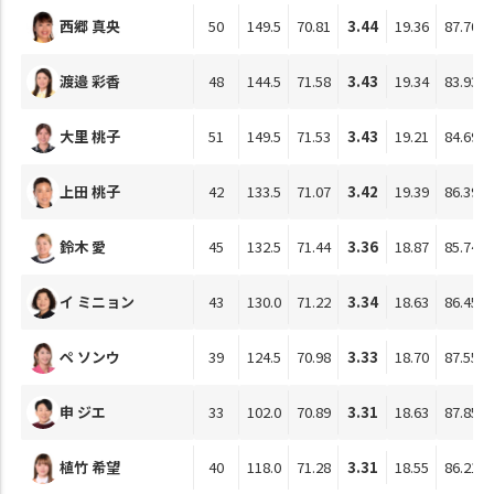
西郷 真央
50
149.5
70.81
3.44
19.36
87.70
渡邉 彩香
48
144.5
71.58
3.43
19.34
83.93
大里 桃子
51
149.5
71.53
3.43
19.21
84.69
上田 桃子
42
133.5
71.07
3.42
19.39
86.39
鈴木 愛
45
132.5
71.44
3.36
18.87
85.74
イ ミニョン
43
130.0
71.22
3.34
18.63
86.45
ペ ソンウ
39
124.5
70.98
3.33
18.70
87.55
申 ジエ
33
102.0
70.89
3.31
18.63
87.85
植竹 希望
40
118.0
71.28
3.31
18.55
86.21