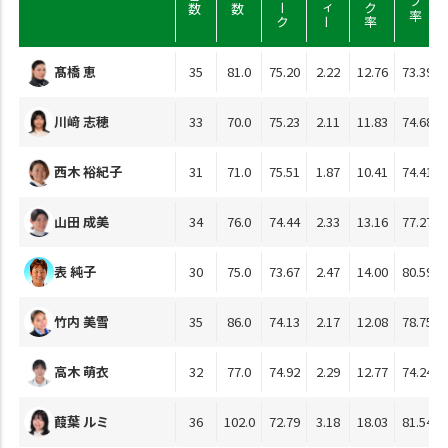
髙橋 恵
35
81.0
75.20
2.22
12.76
73.39
川﨑 志穂
33
70.0
75.23
2.11
11.83
74.68
西木 裕紀子
31
71.0
75.51
1.87
10.41
74.41
山田 成美
34
76.0
74.44
2.33
13.16
77.27
表 純子
30
75.0
73.67
2.47
14.00
80.59
竹内 美雪
35
86.0
74.13
2.17
12.08
78.75
高木 萌衣
32
77.0
74.92
2.29
12.77
74.24
葭葉 ルミ
36
102.0
72.79
3.18
18.03
81.54