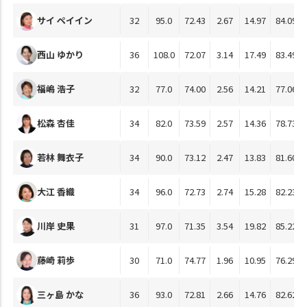
サイ ペイイン
32
95.0
72.43
2.67
14.97
84.09
西山 ゆかり
36
108.0
72.07
3.14
17.49
83.49
福嶋 浩子
32
77.0
74.00
2.56
14.21
77.06
松森 杏佳
34
82.0
73.59
2.57
14.36
78.73
若林 舞衣子
34
90.0
73.12
2.47
13.83
81.60
大江 香織
34
96.0
72.73
2.74
15.28
82.23
川岸 史果
31
97.0
71.35
3.54
19.82
85.22
藤崎 莉歩
30
71.0
74.77
1.96
10.95
76.29
三ヶ島 かな
36
93.0
72.81
2.66
14.76
82.62