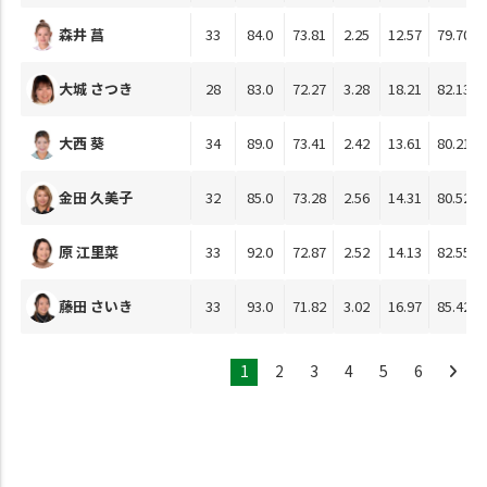
森井 菖
33
84.0
73.81
2.25
12.57
79.70
大城 さつき
28
83.0
72.27
3.28
18.21
82.13
大西 葵
34
89.0
73.41
2.42
13.61
80.21
金田 久美子
32
85.0
73.28
2.56
14.31
80.52
原 江里菜
33
92.0
72.87
2.52
14.13
82.55
藤田 さいき
33
93.0
71.82
3.02
16.97
85.42
1
2
3
4
5
6