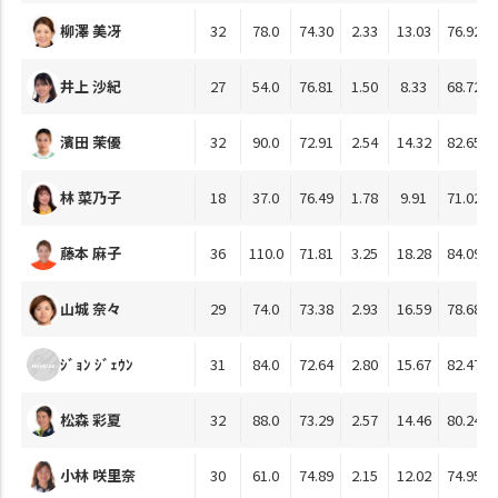
柳澤 美冴
32
78.0
74.30
2.33
13.03
76.92
井上 沙紀
27
54.0
76.81
1.50
8.33
68.72
濱田 茉優
32
90.0
72.91
2.54
14.32
82.65
林 菜乃子
18
37.0
76.49
1.78
9.91
71.02
藤本 麻子
36
110.0
71.81
3.25
18.28
84.09
山城 奈々
29
74.0
73.38
2.93
16.59
78.68
ｼﾞｮﾝ ｼﾞｪｳﾝ
31
84.0
72.64
2.80
15.67
82.47
松森 彩夏
32
88.0
73.29
2.57
14.46
80.24
小林 咲里奈
30
61.0
74.89
2.15
12.02
74.95