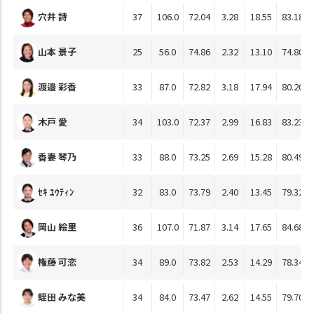
穴井 詩
37
106.0
72.04
3.28
18.55
83.18
山本 景子
25
56.0
74.86
2.32
13.10
74.80
渡邉 彩香
33
87.0
72.82
3.18
17.94
80.20
木戸 愛
34
103.0
72.37
2.99
16.83
83.23
香妻 琴乃
33
88.0
73.25
2.69
15.28
80.49
ｾｷ ﾕｳﾃｨﾝ
32
83.0
73.79
2.40
13.45
79.32
岡山 絵里
36
107.0
71.87
3.14
17.65
84.68
権藤 可恋
34
89.0
73.82
2.53
14.29
78.34
蛭田 みな美
34
84.0
73.47
2.62
14.55
79.70