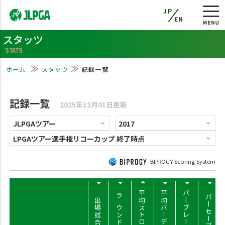
JP
EN
スタッツ
STATS
ホーム
スタッツ
記録一覧
記録一覧
2025年12月01日更新
BIPROGY Scoring System
平均ストローク
平均バーディー
パーブレーク率
パーセーブ率
出場試合数
ラウンド数