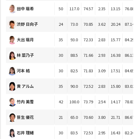
田中 瑞希
50
117.0
74.57
2.35
13.15
76.88
渋野 日向子
24
73.0
70.85
3.62
20.24
87.14
大出 瑞月
35
93.0
72.33
2.83
15.77
84.29
林 菜乃子
30
88.5
71.66
2.93
16.38
86.13
河本 結
30
82.5
71.83
3.09
17.51
84.65
黄 アルム
35
90.0
72.52
2.83
15.80
83.02
竹内 美雪
42
100.0
73.79
2.54
14.17
78.83
笹生 優花
21
65.0
70.60
3.80
21.71
86.67
石井 理緒
30
83.5
72.53
2.95
16.43
82.24