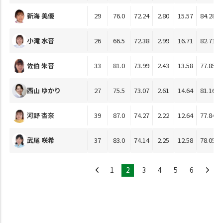
新海 美優
29
76.0
72.24
2.80
15.57
84.28
小滝 水音
26
66.5
72.38
2.99
16.71
82.71
佐伯 朱音
33
81.0
73.99
2.43
13.58
77.85
西山 ゆかり
27
75.5
73.07
2.61
14.64
81.16
河野 杏奈
39
87.0
74.27
2.22
12.64
77.84
武尾 咲希
37
83.0
74.14
2.25
12.58
78.05
1
2
3
4
5
6