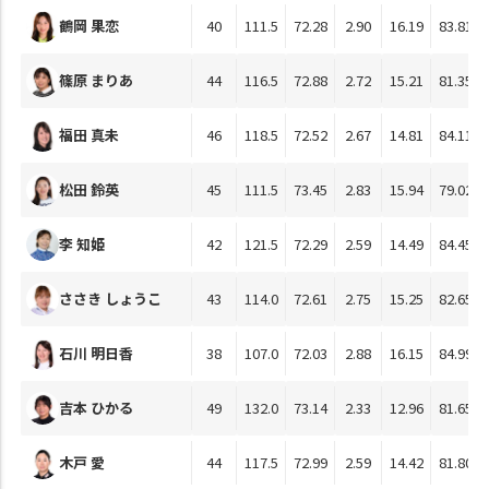
鶴岡 果恋
40
111.5
72.28
2.90
16.19
83.81
篠原 まりあ
44
116.5
72.88
2.72
15.21
81.35
福田 真未
46
118.5
72.52
2.67
14.81
84.11
松田 鈴英
45
111.5
73.45
2.83
15.94
79.02
李 知姫
42
121.5
72.29
2.59
14.49
84.45
ささき しょうこ
43
114.0
72.61
2.75
15.25
82.65
石川 明日香
38
107.0
72.03
2.88
16.15
84.99
吉本 ひかる
49
132.0
73.14
2.33
12.96
81.65
木戸 愛
44
117.5
72.99
2.59
14.42
81.80