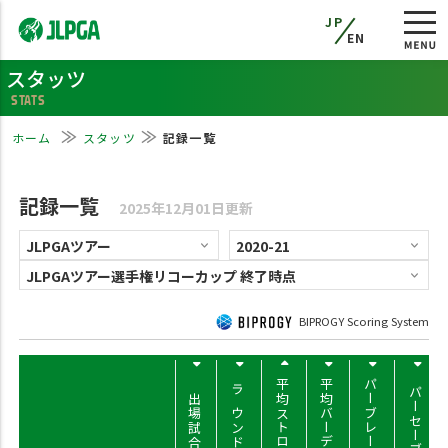
JP
EN
スタッツ
STATS
ホーム
スタッツ
記録一覧
記録一覧
2025年12月01日更新
BIPROGY Scoring System
平均ストローク
平均バーディー
パーブレーク率
パーセーブ率
出場試合数
ラウンド数