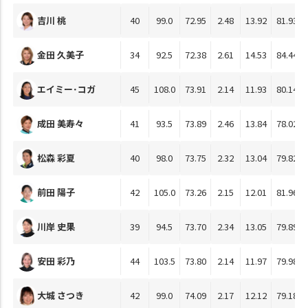
吉川 桃
40
99.0
72.95
2.48
13.92
81.93
金田 久美子
34
92.5
72.38
2.61
14.53
84.44
エイミー･コガ
45
108.0
73.91
2.14
11.93
80.14
成田 美寿々
41
93.5
73.89
2.46
13.84
78.02
松森 彩夏
40
98.0
73.75
2.32
13.04
79.82
前田 陽子
42
105.0
73.26
2.15
12.01
81.96
川岸 史果
39
94.5
73.70
2.34
13.05
79.89
安田 彩乃
44
103.5
73.80
2.14
11.97
79.98
大城 さつき
42
99.0
74.09
2.17
12.12
79.18