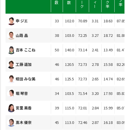
申 ジエ
33
102.0
70.89
3.31
18.63
87.85
山路 晶
38
103.0
72.25
3.27
18.72
81.88
吉本 ここね
50
140.0
73.14
2.41
13.49
81.47
工藤 遥加
46
120.5
72.73
2.78
15.58
82.20
蛭田 みな美
46
125.5
72.73
2.65
14.74
82.69
堀 琴音
34
103.5
71.54
3.20
17.93
85.83
宮里 美香
39
115.0
72.01
2.84
15.99
85.07
髙木 優奈
45
113.0
72.46
2.87
16.18
83.09