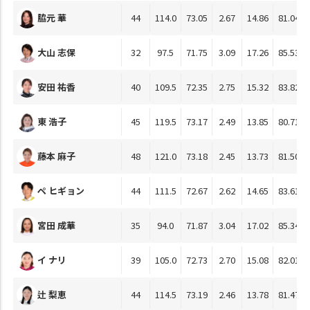
脇元 華
44
114.0
73.05
2.67
14.86
81.04
大山 志保
32
97.5
71.75
3.09
17.26
85.53
安田 祐香
40
109.5
72.35
2.75
15.32
83.82
東 浩子
45
119.5
73.17
2.49
13.85
80.71
藤本 麻子
48
121.0
73.18
2.45
13.73
81.50
ペ ヒギョン
44
111.5
72.67
2.62
14.65
83.61
宮田 成華
35
94.0
71.87
3.04
17.02
85.34
イ ナリ
39
105.0
72.73
2.70
15.08
82.01
辻 梨恵
44
114.5
73.19
2.46
13.78
81.47