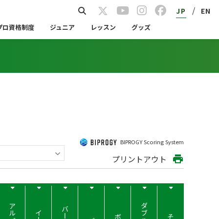
/
JP
EN
プロ資格制度
ジュニア
レッスン
グッズ
BIPROGY Scoring System
プリントアウト
print