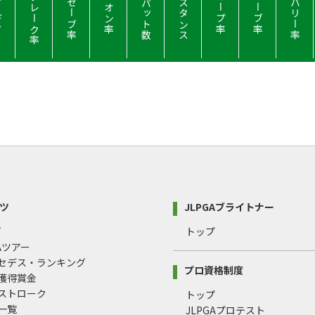
ィー
パーブレーク率
パーセーブ率
平均パット数
ディスタンス
リカバリー率
パーオン率
Ｆキープ率
Ｓセーブ率
ツ
JLPGAブライトナー
プ
トップ
GAツアー
ルセデス・ランキング
プロ資格制度
間獲得賞金
均ストローク
トップ
録一覧
JLPGAプロテスト