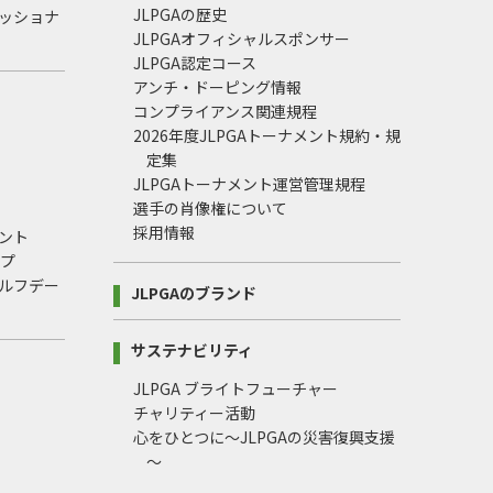
JLPGAの歴史
ェッショナ
JLPGAオフィシャルスポンサー
JLPGA認定コース
アンチ・ドーピング情報
コンプライアンス関連規程
2026年度JLPGAトーナメント規約・規
定集
JLPGAトーナメント運営管理規程
選手の肖像権について
採用情報
ント
ップ
ルフデー
JLPGAのブランド
サステナビリティ
JLPGA ブライトフューチャー
チャリティー活動
心をひとつに～JLPGAの災害復興支援
～