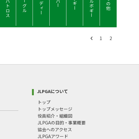
アルバトロス
ダブルボギー
バーディー
イーグル
ボギー
その他
パー
1
2
JLPGAについて
トップ
トップメッセージ
役員紹介・組織図
JLPGAの目的・事業概要
協会へのアクセス
JLPGAアワード