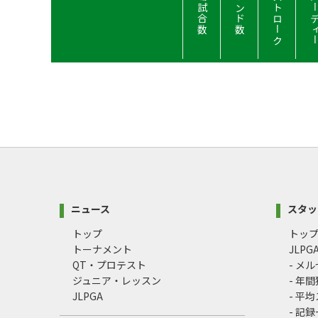
平均ストローク
平均バーデ
出場試合数
ラウンド数
ニュース
スタッ
トップ
トッ
トーナメント
JLP
QT・プロテスト
- メ
ジュニア・レッスン
- 年
JLPGA
- 平
- 記