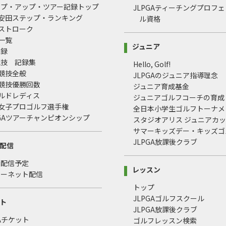
ップ・アップ・ツアー記録トップ
JLPGAティーチングプロフ
治安田ステップ・ランキング
ル資格
均ストローク
録一覧
ジュニア
記録
競技 記録集
Hello, Golf!
式競技全般
JLPGAのジュニア指導理念
式競技優勝回数
ジュニア育成基金
ールドレディス
ジュニアゴルフコーチの育成
本女子プロゴルフ選手権
全日本小学生ゴルフトーナメ
LPGAツアーチャンピオンシップ
スタジオアリス ジュニアカ
サマーキッズデー・キッズゴ
JLPGA放課後クラブ
配信
・配信予定
レッスン
ターネット配信
トップ
JLPGAゴルフスクール
ト
JLPGA放課後クラブ
GAチケット
ゴルフレッスン検索