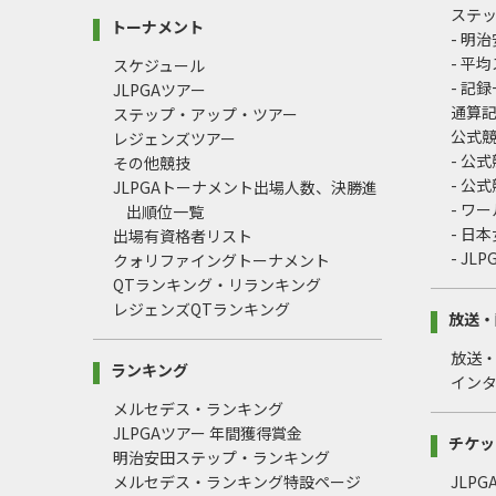
ステ
トーナメント
- 明
- 平
スケジュール
- 記
JLPGAツアー
通算
ステップ・アップ・ツアー
公式
レジェンズツアー
- 公
その他競技
- 公
JLPGAトーナメント出場人数、決勝進
- ワ
出順位一覧
- 日
出場有資格者リスト
- J
クォリファイングトーナメント
QTランキング・リランキング
レジェンズQTランキング
放送・
放送
ランキング
イン
メルセデス・ランキング
JLPGAツアー 年間獲得賞金
チケッ
明治安田ステップ・ランキング
メルセデス・ランキング特設ページ
JLP