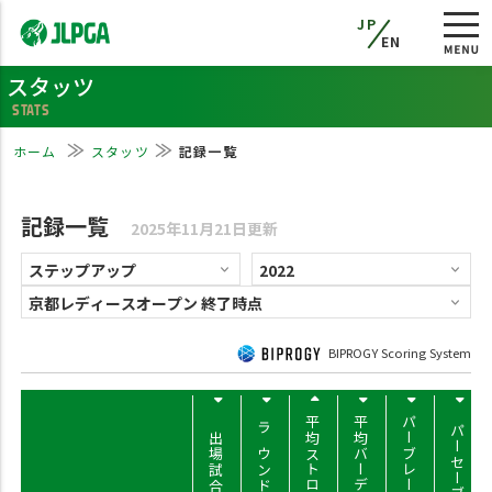
JP
EN
スタッツ
STATS
ホーム
スタッツ
記録一覧
記録一覧
2025年11月21日更新
BIPROGY Scoring System
平均ストローク
平均バーディー
パーブレーク率
パーセーブ率
出場試合数
ラウンド数