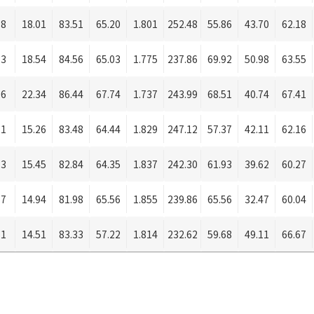
18
18.01
83.51
65.20
1.801
252.48
55.86
43.70
62.18
33
18.54
84.56
65.03
1.775
237.86
69.92
50.98
63.55
96
22.34
86.44
67.74
1.737
243.99
68.51
40.74
67.41
71
15.26
83.48
64.44
1.829
247.12
57.37
42.11
62.16
73
15.45
82.84
64.35
1.837
242.30
61.93
39.62
60.27
67
14.94
81.98
65.56
1.855
239.86
65.56
32.47
60.04
61
14.51
83.33
57.22
1.814
232.62
59.68
49.11
66.67