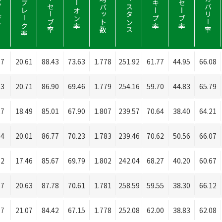
ィー
パーブレーク率
パーセーブ率
平均パット数
ディスタンス
リカバリー率
パーオン率
Ｆキープ率
Ｓセーブ率
67
20.61
88.43
73.63
1.778
251.92
61.77
44.95
66.08
63
20.71
86.90
69.46
1.779
254.16
59.70
44.83
65.79
27
18.49
85.01
67.90
1.807
239.57
70.64
38.40
64.21
54
20.01
86.77
70.23
1.783
239.46
70.62
50.56
66.07
12
17.46
85.67
69.79
1.802
242.04
68.27
40.20
60.67
67
20.63
87.78
70.61
1.781
258.59
59.55
38.30
66.12
77
21.07
84.42
67.15
1.778
252.08
62.00
38.83
62.08