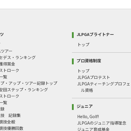
ツ
JLPGAブライトナー
プ
トップ
GAツアー
ルセデス・ランキング
プロ資格制度
間獲得賞金
均ストローク
トップ
録一覧
JLPGAプロテスト
ップ・アップ・ツアー記録トップ
JLPGAティーチングプロフ
治安田ステップ・ランキング
ル資格
均ストローク
録一覧
ジュニア
記録
競技 記録集
Hello, Golf!
式競技全般
JLPGAのジュニア指導理念
式競技優勝回数
ジュニア育成基金