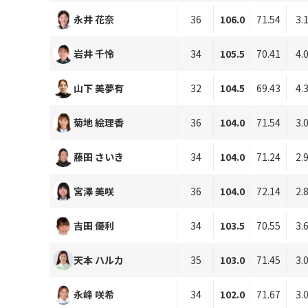
永井 花奈
36
106.0
71.54
3.
岩井 千怜
34
105.5
70.41
4.
山下 美夢有
32
104.5
69.43
4.
菊地 絵理香
36
104.0
71.54
3.
藤田 さいき
34
104.0
71.24
2.
宮澤 美咲
36
104.0
72.14
2.
吉田 優利
34
103.5
70.55
3.
天本 ハルカ
35
103.0
71.45
3.
永峰 咲希
34
102.0
71.67
3.