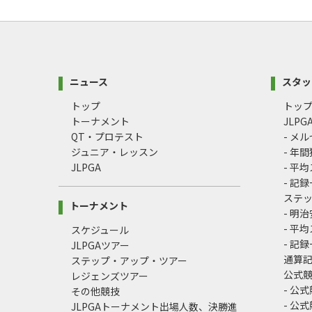
ニュース
スタッ
トップ
トッ
トーナメント
JLP
QT・プロテスト
- メ
ジュニア・レッスン
- 年
JLPGA
- 平
- 記
ステ
トーナメント
- 明
- 平
スケジュール
- 記
JLPGAツアー
通算
ステップ・アップ・ツアー
公式
レジェンズツアー
- 公
その他競技
- 公
JLPGAトーナメント出場人数、決勝進