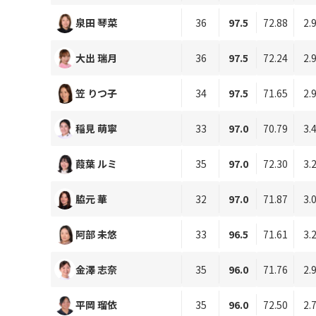
泉田 琴菜
36
97.5
72.88
2.
大出 瑞月
36
97.5
72.24
2.
笠 りつ子
34
97.5
71.65
2.
稲見 萌寧
33
97.0
70.79
3.
葭葉 ルミ
35
97.0
72.30
3.
脇元 華
32
97.0
71.87
3.
阿部 未悠
33
96.5
71.61
3.
金澤 志奈
35
96.0
71.76
2.
平岡 瑠依
35
96.0
72.50
2.