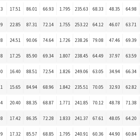
13
17.51
86.01
66.93
1.795
235.63
68.33
48.35
64.98
09
22.85
87.31
72.14
1.755
253.22
64.12
46.07
63.71
38
24.51
90.06
74.64
1.726
238.26
79.08
47.46
69.39
08
17.25
85.90
69.34
1.807
238.45
64.49
37.97
63.59
90
16.40
88.51
72.54
1.826
249.06
63.05
34.94
66.34
81
15.65
84.94
68.96
1.842
235.51
70.05
32.93
62.82
64
20.40
88.35
68.87
1.771
241.85
70.12
48.78
71.38
08
17.42
86.35
72.28
1.833
241.37
67.61
48.05
64.20
09
17.32
85.57
68.85
1.795
240.91
60.36
44.90
60.84