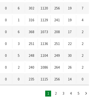
0
6
302
1120
256
19
7
0
1
316
1129
241
19
4
0
6
368
1073
208
17
2
0
3
251
1136
251
22
2
0
5
248
1104
249
30
2
0
2
240
1086
264
26
2
0
0
235
1115
256
14
0
1
2
3
4
5