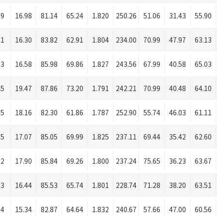
99
16.98
81.14
65.24
1.820
250.26
51.06
31.43
55.90
91
16.30
83.82
62.91
1.804
234.00
70.99
47.97
63.13
93
16.58
85.98
69.86
1.827
243.56
67.99
40.58
65.03
45
19.47
87.86
73.20
1.791
242.21
70.99
40.48
64.10
25
18.16
82.30
61.86
1.787
252.90
55.74
46.03
61.11
05
17.07
85.05
69.99
1.825
237.11
69.44
35.42
62.60
22
17.90
85.84
69.26
1.800
237.24
75.65
36.23
63.67
93
16.44
85.53
65.74
1.801
228.74
71.28
38.20
63.51
74
15.34
82.87
64.64
1.832
240.67
57.66
47.00
60.56