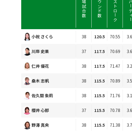
平均ストローク
平均バーデ
出場試合数
ラウンド数
小祝 さくら
38
120.5
70.55
3.
川岸 史果
37
117.5
70.69
3.
仁井 優花
38
117.5
71.47
3.
桑木 志帆
38
115.5
70.89
3.
佐久間 朱莉
38
115.5
71.76
3.
櫻井 心那
37
115.5
70.78
3.
野澤 真央
38
115.5
71.38
3.