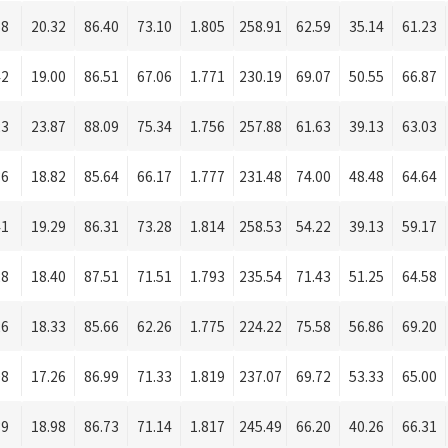
58
20.32
86.40
73.10
1.805
258.91
62.59
35.14
61.23
42
19.00
86.51
67.06
1.771
230.19
69.07
50.55
66.87
23
23.87
88.09
75.34
1.756
257.88
61.63
39.13
63.03
36
18.82
85.64
66.17
1.777
231.48
74.00
48.48
64.64
41
19.29
86.31
73.28
1.814
258.53
54.22
39.13
59.17
28
18.40
87.51
71.51
1.793
235.54
71.43
51.25
64.58
26
18.33
85.66
62.26
1.775
224.22
75.58
56.86
69.20
08
17.26
86.99
71.33
1.819
237.07
69.72
53.33
65.00
39
18.98
86.73
71.14
1.817
245.49
66.20
40.26
66.31