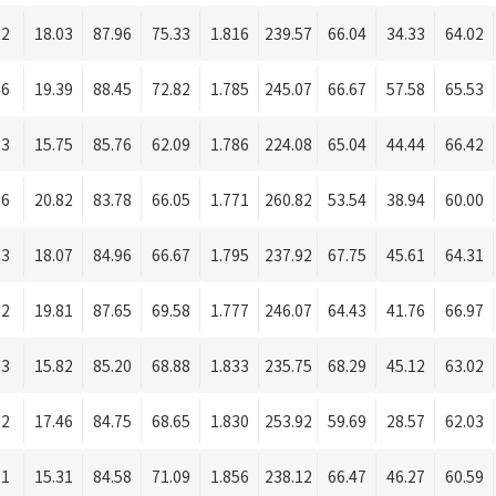
22
18.03
87.96
75.33
1.816
239.57
66.04
34.33
64.02
46
19.39
88.45
72.82
1.785
245.07
66.67
57.58
65.53
83
15.75
85.76
62.09
1.786
224.08
65.04
44.44
66.42
66
20.82
83.78
66.05
1.771
260.82
53.54
38.94
60.00
23
18.07
84.96
66.67
1.795
237.92
67.75
45.61
64.31
52
19.81
87.65
69.58
1.777
246.07
64.43
41.76
66.97
83
15.82
85.20
68.88
1.833
235.75
68.29
45.12
63.02
12
17.46
84.75
68.65
1.830
253.92
59.69
28.57
62.03
71
15.31
84.58
71.09
1.856
238.12
66.47
46.27
60.59