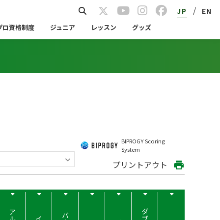
/
JP
EN
プロ資格制度
ジュニア
レッスン
グッズ
BIPROGY Scoring
System
プリントアウト
print