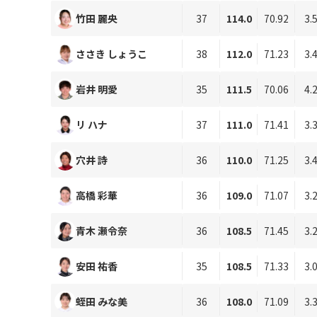
竹田 麗央
37
114.0
70.92
3.
ささき しょうこ
38
112.0
71.23
3.
岩井 明愛
35
111.5
70.06
4.
リ ハナ
37
111.0
71.41
3.
穴井 詩
36
110.0
71.25
3.
高橋 彩華
36
109.0
71.07
3.
青木 瀬令奈
36
108.5
71.45
3.
安田 祐香
35
108.5
71.33
3.
蛭田 みな美
36
108.0
71.09
3.