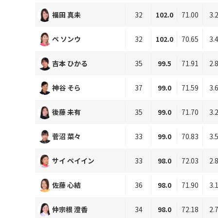
福田 真未
32
102.0
71.00
3.
ペ ソンウ
32
102.0
70.65
3.
吉本 ひかる
35
99.5
71.91
2.
神谷 そら
37
99.0
71.59
3.
後藤 未有
35
99.0
71.70
3.
菅沼 菜々
33
99.0
70.83
3.
サイ ペイイン
33
98.0
72.03
2.
佐藤 心結
36
98.0
71.90
3.
仲宗根 澄香
34
98.0
72.18
2.