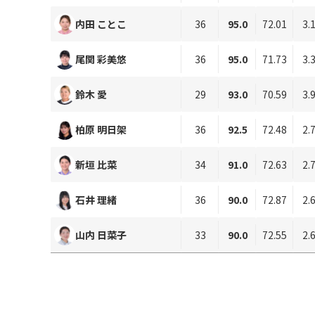
内田 ことこ
36
95.0
72.01
3.
尾関 彩美悠
36
95.0
71.73
3.
鈴木 愛
29
93.0
70.59
3.
柏原 明日架
36
92.5
72.48
2.
新垣 比菜
34
91.0
72.63
2.
石井 理緒
36
90.0
72.87
2.
山内 日菜子
33
90.0
72.55
2.