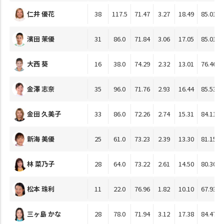
仁井 優花
38
117.5
71.47
3.27
18.49
85.01
濱田 茉優
31
86.0
71.84
3.06
17.05
85.01
大西 葵
16
38.0
74.29
2.32
13.01
76.46
金澤 志奈
35
96.0
71.76
2.93
16.44
85.53
金田 久美子
33
86.0
72.26
2.74
15.31
84.11
新海 美優
25
61.0
73.23
2.39
13.30
81.15
林 菜乃子
28
64.0
73.22
2.61
14.50
80.30
松本 珠利
11
22.0
76.96
1.82
10.10
67.93
三ヶ島 かな
28
78.0
71.94
3.12
17.38
84.47