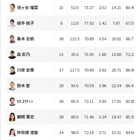
池ヶ谷 瑠菜
21
52.0
73.27
2.52
14.21
80.45
植手 桃子
6
12.0
77.92
1.42
7.87
67.59
桑木 志帆
38
115.5
70.89
3.54
20.01
86.77
森 彩乃
13
25.0
75.93
1.80
10.00
72.22
川岸 史果
37
117.5
70.69
3.63
20.71
86.90
鈴木 愛
29
93.0
70.59
3.96
22.34
86.44
ｾｷ ﾕｳﾃｨﾝ
26
65.0
72.11
3.03
17.01
83.85
鶴岡 果恋
28
80.0
71.46
3.24
18.47
85.35
仲宗根 澄香
34
98.0
72.18
2.71
15.31
84.58