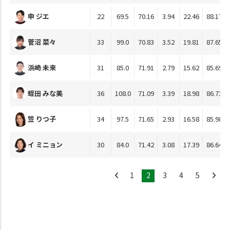
申 ジエ
22
69.5
70.16
3.94
22.46
88.17
菅沼 菜々
33
99.0
70.83
3.52
19.81
87.65
浜崎 未来
31
85.0
71.91
2.79
15.62
85.69
蛭田 みな美
36
108.0
71.09
3.39
18.98
86.73
笠 りつ子
34
97.5
71.65
2.93
16.58
85.98
イ ミニョン
30
84.0
71.42
3.08
17.39
86.64
1
2
3
4
5