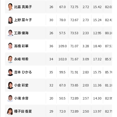
比嘉 真美子
26
67.0
72.75
2.72
15.42
82.01
上野 菜々子
30
78.0
72.67
2.73
15.24
82.41
工藤 優海
26
57.5
73.53
2.33
12.95
80.10
高橋 彩華
36
109.0
71.07
3.28
18.40
87.51
永峰 咲希
34
102.0
71.67
3.09
17.32
85.57
吉本 ひかる
35
99.5
71.91
2.83
15.75
85.76
小倉 彩愛
32
67.0
73.65
2.03
11.36
81.18
小滝 水音
20
50.5
72.89
2.57
14.30
82.95
種子田 香夏
29
72.0
72.89
2.50
13.97
82.79