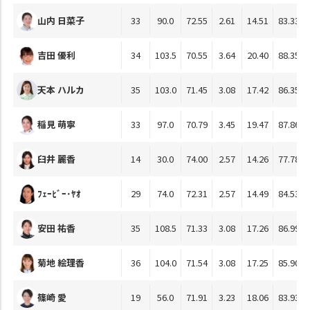
山内 日菜子
33
90.0
72.55
2.61
14.51
83.33
吉田 優利
34
103.5
70.55
3.64
20.40
88.35
天本 ハルカ
35
103.0
71.45
3.08
17.42
86.35
稲見 萌寧
33
97.0
70.79
3.45
19.47
87.86
臼井 麗香
14
30.0
74.00
2.57
14.26
77.78
ﾌｪｰﾋﾞｰ･ﾔｵ
29
74.0
72.31
2.57
14.49
84.53
安田 祐香
35
108.5
71.33
3.08
17.26
86.99
菊地 絵理香
36
104.0
71.54
3.08
17.25
85.90
篠崎 愛
19
56.0
71.91
3.23
18.06
83.93