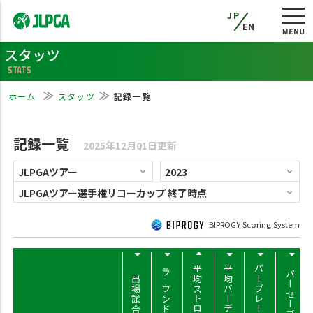
JP
EN
スタッツ
STATS
ホーム
スタッツ
記録一覧
記録一覧
2025年12月01日更新
BIPROGY Scoring System
平均ストローク
平均バーディー
パーブレーク率
パーセーブ率
出場試合数
ラウンド数