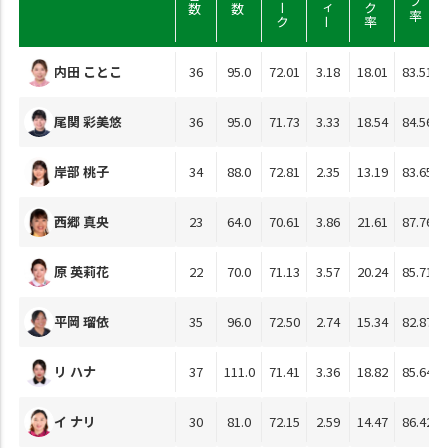
内田 ことこ
36
95.0
72.01
3.18
18.01
83.51
尾関 彩美悠
36
95.0
71.73
3.33
18.54
84.56
岸部 桃子
34
88.0
72.81
2.35
13.19
83.65
西郷 真央
23
64.0
70.61
3.86
21.61
87.76
原 英莉花
22
70.0
71.13
3.57
20.24
85.71
平岡 瑠依
35
96.0
72.50
2.74
15.34
82.87
リ ハナ
37
111.0
71.41
3.36
18.82
85.64
イ ナリ
30
81.0
72.15
2.59
14.47
86.42