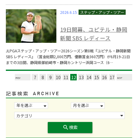
2026.6.15
19日開幕、ユピテル・静岡
新聞 SBS レディース
JLPGAステップ・アップ・ツアー2026シーズン第8戦『ユピテル・静岡新聞
SBS レディース』（賞金総額2,000万円、優勝賞金360万円）が6月19-21日
までの3日間、静岡県御前崎市・静岡カントリー浜岡コース（6…
7
8
9
10
11
12
13
14
15
16
17
記事検索
search
検索