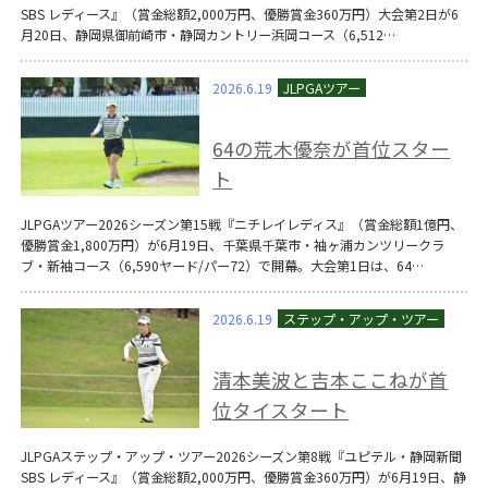
SBS レディース』（賞金総額2,000万円、優勝賞金360万円）大会第2日が6
月20日、静岡県御前崎市・静岡カントリー浜岡コース（6,512…
2026.6.19
64の荒木優奈が首位スター
ト
JLPGAツアー2026シーズン第15戦『ニチレイレディス』（賞金総額1億円、
優勝賞金1,800万円）が6月19日、千葉県千葉市・袖ヶ浦カンツリークラ
ブ・新袖コース（6,590ヤード/パー72）で開幕。大会第1日は、64…
2026.6.19
清本美波と吉本ここねが首
位タイスタート
JLPGAステップ・アップ・ツアー2026シーズン第8戦『ユピテル・静岡新聞
SBS レディース』（賞金総額2,000万円、優勝賞金360万円）が6月19日、静