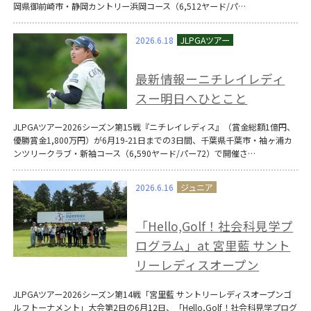
岡県御前崎市・静岡カントリー浜岡コース（6,512ヤード/パ…
2026.6.18
最新情報ーニチレイレディ
スー明日へひとこと
JLPGAツアー2026シーズン第15戦『ニチレイレディス』（賞金総額1億円、
優勝賞金1,800万円）が6月19-21日までの3日間、千葉県千葉市・袖ヶ浦カ
ンツリークラブ・新袖コース（6,590ヤード/パー72）で開催さ…
2026.6.16
「Hello,Golf！社会科見学プ
ログラム」at 宮里藍 サント
リーレディスオープン
JLPGAツアー2026シーズン第14戦「宮里藍 サントリーレディスオープンゴ
ルフトーナメント」大会第2日の6月12日、「Hello,Golf！社会科見学プログ