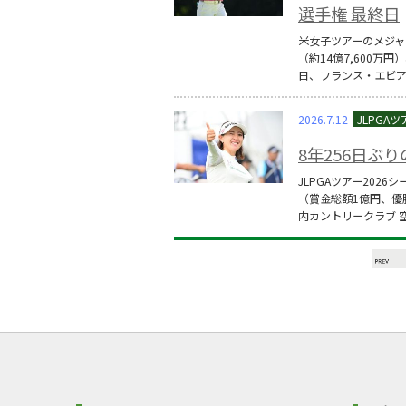
選手権 最終日
米女子ツアーのメジャ
（約14億7,600万円
日、フランス・エビア
2026.7.12
8年256日ぶ
JLPGAツアー202
（賞金総額1億円、優
内カントリークラブ 空