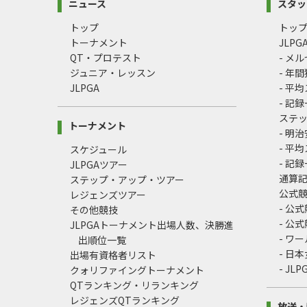
ニュース
スタッ
トップ
トッ
トーナメント
JLP
QT・プロテスト
- メ
ジュニア・レッスン
- 年
JLPGA
- 平
- 記
ステ
トーナメント
- 明
- 平
スケジュール
- 記
JLPGAツアー
通算
ステップ・アップ・ツアー
公式
レジェンズツアー
- 公
その他競技
- 公
JLPGAトーナメント出場人数、決勝進
- ワ
出順位一覧
- 日
出場有資格者リスト
- J
クォリファイングトーナメント
QTランキング・リランキング
レジェンズQTランキング
放送・