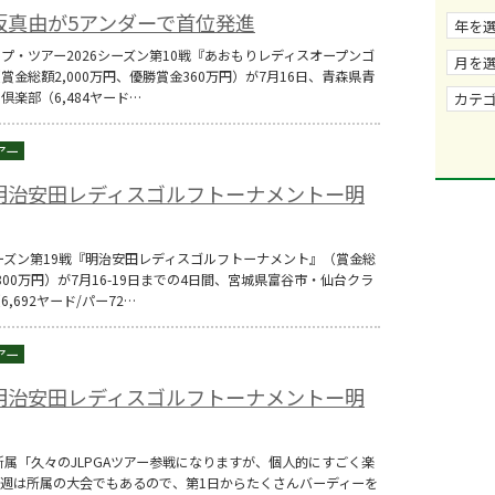
坂真由が5アンダーで首位発進
ップ・ツアー2026シーズン第10戦『あおもりレディスオープンゴ
金総額2,000万円、優勝賞金360万円）が7月16日、青森県青
楽部（6,484ヤード…
明治安田レディスゴルフトーナメントー明
6シーズン第19戦『明治安田レディスゴルフトーナメント』（賞金総
800万円）が7月16-19日までの4日間、宮城県富谷市・仙台クラ
,692ヤード/パー72…
明治安田レディスゴルフトーナメントー明
所属「久々のJLPGAツアー参戦になりますが、個人的にすごく楽
週は所属の大会でもあるので、第1日からたくさんバーディーを