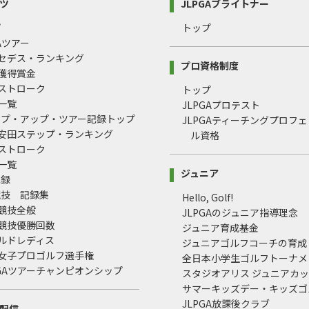
ツ
JLPGAブライトナー
プ
トップ
GAツアー
ルセデス・ランキング
プロ資格制度
間獲得賞金
均ストローク
トップ
録一覧
JLPGAプロテスト
ップ・アップ・ツアー記録トップ
JLPGAティーチングプロフ
治安田ステップ・ランキング
ル資格
均ストローク
録一覧
ジュニア
記録
競技 記録集
Hello, Golf!
式競技全般
JLPGAのジュニア指導理念
式競技優勝回数
ジュニア育成基金
ールドレディス
ジュニアゴルフコーチの育成
本女子プロゴルフ選手権
全日本小学生ゴルフトーナメ
LPGAツアーチャンピオンシップ
スタジオアリス ジュニアカ
サマーキッズデー・キッズゴ
JLPGA放課後クラブ
配信