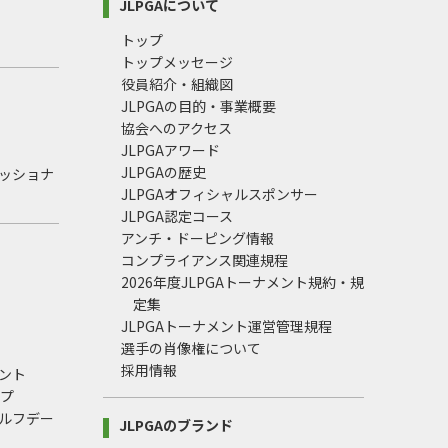
JLPGAについて
トップ
トップメッセージ
役員紹介・組織図
JLPGAの目的・事業概要
協会へのアクセス
JLPGAアワード
JLPGAの歴史
ェッショナ
JLPGAオフィシャルスポンサー
JLPGA認定コース
アンチ・ドーピング情報
コンプライアンス関連規程
2026年度JLPGAトーナメント規約・規
定集
JLPGAトーナメント運営管理規程
選手の肖像権について
採用情報
ント
ップ
ルフデー
JLPGAのブランド