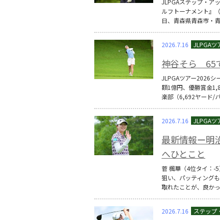
JLPGAステップ・ア
ルフトーナメント』（賞
日、青森県青森市・青
2026.7.16
神谷そら 65
JLPGAツアー202
額1億円、優勝賞金1
楽部（6,692ヤード
2026.7.16
最新情報ー明
へひとこと
菅 楓華（4位タイ：
狙い、パッティングも
取れたことが、良か
2026.7.16