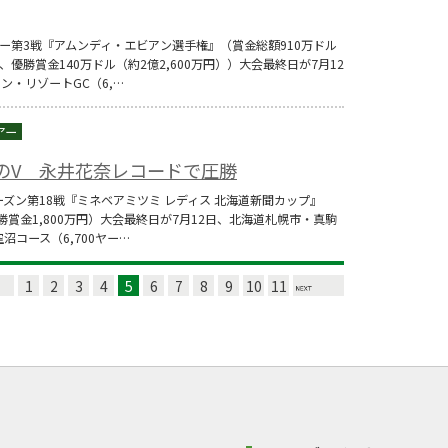
ー第3戦『アムンディ・エビアン選手権』（賞金総額910万ドル
）、優勝賞金140万ドル（約2億2,600万円））大会最終日が7月12
ン・リゾートGC（6,…
りのV 永井花奈レコードで圧勝
6シーズン第18戦『ミネベアミツミ レディス 北海道新聞カップ』
勝賞金1,800万円）大会最終日が7月12日、北海道札幌市・真駒
沼コース（6,700ヤー…
1
2
3
4
5
6
7
8
9
10
11