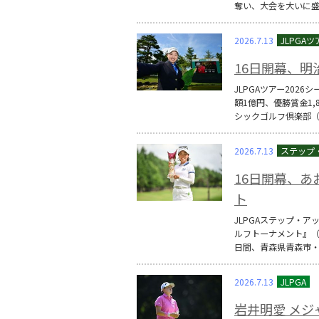
奪い、大会を大いに盛
2026.7.13
16日開幕、
JLPGAツアー202
額1億円、優勝賞金1,
シックゴルフ倶楽部（6
2026.7.13
16日開幕、
ト
JLPGAステップ・ア
ルフトーナメント』（賞
日間、青森県青森市
2026.7.13
岩井明愛 メ