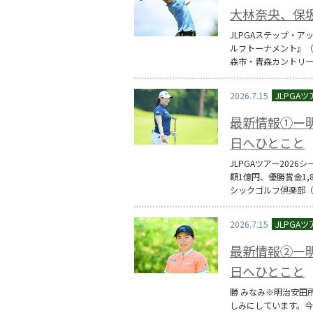
大林奈央、保
JLPGAステップ・ア
ルフトーナメント』（賞
森市・青森カントリー倶
2026.7.15
最新情報①ー
日へひとこと
JLPGAツアー202
額1億円、優勝賞金1,
シックゴルフ倶楽部（6
2026.7.15
最新情報②ー
日へひとこと
勝 みなみ※明治安田
しみにしています。今