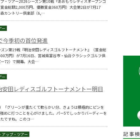
ップ・ツアー2026シーズン第10戦『あおもりレディスオープンゴ
金総額2,000万円、優勝賞金360万円）大会第2日が7月17
森カントリー倶楽部（6,…
で今季初の首位発進
6シーズン第19戦『明治安田レディスゴルフトーナメント』（賞金総
,800万円）が7月16日、宮城県富谷市・仙台クラシックゴルフ倶
/パー72）で開幕。大会…
治安田レディスゴルフトーナメントー明日
-5）「グリーンが重たくて軟らかい分、きょうは積極的にピンを
強めに打つことを心がけました。パー5でしっかりバーディーを
ったですね。このコ…
記事