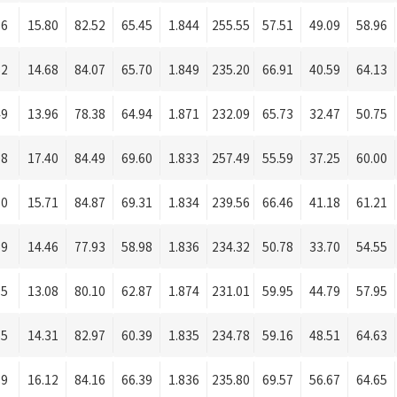
76
15.80
82.52
65.45
1.844
255.55
57.51
49.09
58.96
62
14.68
84.07
65.70
1.849
235.20
66.91
40.59
64.13
49
13.96
78.38
64.94
1.871
232.09
65.73
32.47
50.75
08
17.40
84.49
69.60
1.833
257.49
55.59
37.25
60.00
80
15.71
84.87
69.31
1.834
239.56
66.46
41.18
61.21
59
14.46
77.93
58.98
1.836
234.32
50.78
33.70
54.55
35
13.08
80.10
62.87
1.874
231.01
59.95
44.79
57.95
55
14.31
82.97
60.39
1.835
234.78
59.16
48.51
64.63
89
16.12
84.16
66.39
1.836
235.80
69.57
56.67
64.65