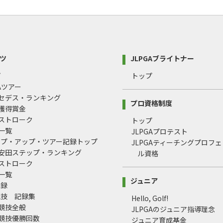
ツ
JLPGAブライトナー
プ
トップ
GAツアー
ルセデス・ランキング
プロ資格制度
間獲得賞金
均ストローク
トップ
録一覧
JLPGAプロテスト
ップ・アップ・ツアー記録トップ
JLPGAティーチングプロフ
治安田ステップ・ランキング
ル資格
均ストローク
録一覧
ジュニア
記録
競技 記録集
Hello, Golf!
式競技全般
JLPGAのジュニア指導理念
式競技優勝回数
ジュニア育成基金