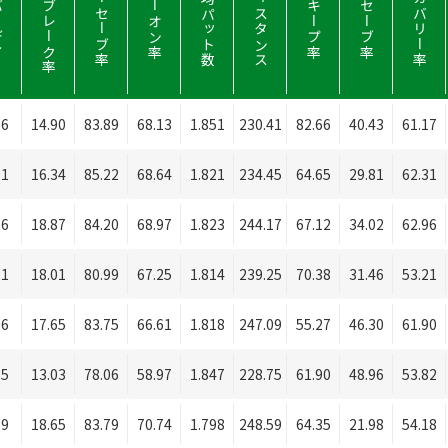
ィー
パーブレーク率
パーセーブ率
平均パット数
ディスタンス
リカバリー率
パーオン率
Ｆキープ率
Ｓセーブ率
66
14.90
83.89
68.13
1.851
230.41
82.66
40.43
61.17
91
16.34
85.22
68.64
1.821
234.45
64.65
29.81
62.31
36
18.87
84.20
68.97
1.823
244.17
67.12
34.02
62.96
21
18.01
80.99
67.25
1.814
239.25
70.38
31.46
53.21
16
17.65
83.75
66.61
1.818
247.09
55.27
46.30
61.90
35
13.03
78.06
58.97
1.847
228.75
61.90
48.96
53.82
29
18.65
83.79
70.74
1.798
248.59
64.35
21.98
54.18