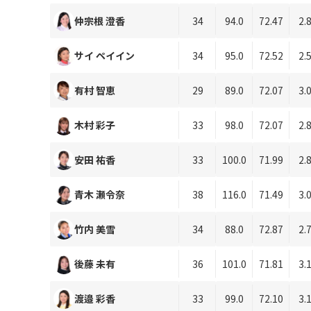
仲宗根 澄香
34
94.0
72.47
2.
サイ ペイイン
34
95.0
72.52
2.
有村 智恵
29
89.0
72.07
3.
木村 彩子
33
98.0
72.07
2.
安田 祐香
33
100.0
71.99
2.
青木 瀬令奈
38
116.0
71.49
3.
竹内 美雪
34
88.0
72.87
2.
後藤 未有
36
101.0
71.81
3.
渡邉 彩香
33
99.0
72.10
3.