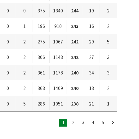
0
0
375
1340
244
19
2
0
1
196
910
243
16
2
0
2
275
1067
242
29
5
0
2
306
1148
242
27
3
0
2
361
1178
240
34
3
0
2
368
1409
240
13
2
0
5
286
1051
238
21
1
1
2
3
4
5