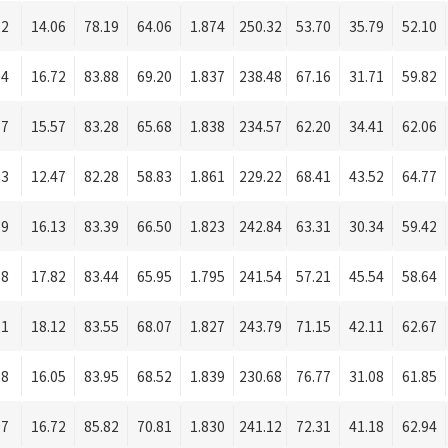
52
14.06
78.19
64.06
1.874
250.32
53.70
35.79
52.10
94
16.72
83.88
69.20
1.837
238.48
67.16
31.71
59.82
77
15.57
83.28
65.68
1.838
234.57
62.20
34.41
62.06
23
12.47
82.28
58.83
1.861
229.22
68.41
43.52
64.77
89
16.13
83.39
66.50
1.823
242.84
63.31
30.34
59.42
18
17.82
83.44
65.95
1.795
241.54
57.21
45.54
58.64
21
18.12
83.55
68.07
1.827
243.79
71.15
42.11
62.67
88
16.05
83.95
68.52
1.839
230.68
76.77
31.08
61.85
97
16.72
85.82
70.81
1.830
241.12
72.31
41.18
62.94