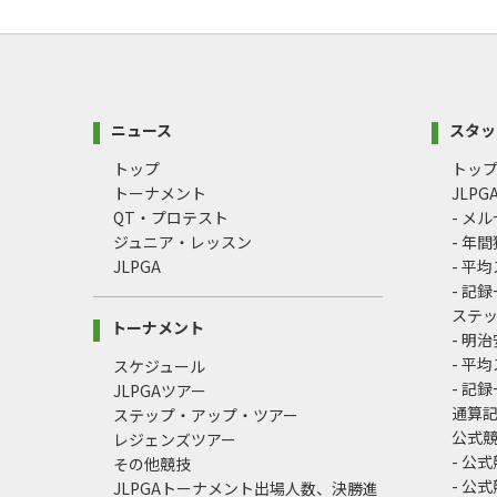
ニュース
スタッ
トップ
トッ
トーナメント
JLP
QT・プロテスト
- メ
ジュニア・レッスン
- 年
JLPGA
- 平
- 記
ステ
トーナメント
- 明
- 平
スケジュール
- 記
JLPGAツアー
通算
ステップ・アップ・ツアー
公式
レジェンズツアー
- 公
その他競技
- 公
JLPGAトーナメント出場人数、決勝進