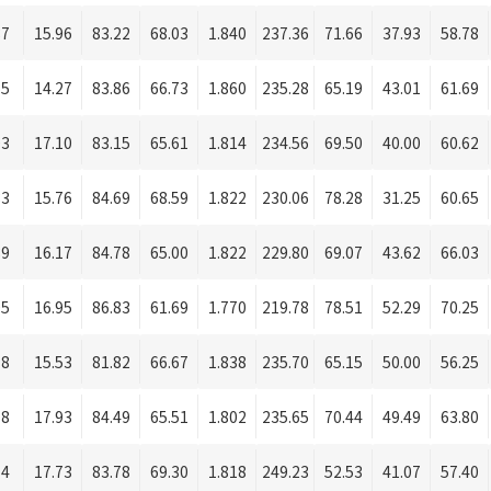
87
15.96
83.22
68.03
1.840
237.36
71.66
37.93
58.78
55
14.27
83.86
66.73
1.860
235.28
65.19
43.01
61.69
03
17.10
83.15
65.61
1.814
234.56
69.50
40.00
60.62
83
15.76
84.69
68.59
1.822
230.06
78.28
31.25
60.65
89
16.17
84.78
65.00
1.822
229.80
69.07
43.62
66.03
05
16.95
86.83
61.69
1.770
219.78
78.51
52.29
70.25
78
15.53
81.82
66.67
1.838
235.70
65.15
50.00
56.25
18
17.93
84.49
65.51
1.802
235.65
70.44
49.49
63.80
14
17.73
83.78
69.30
1.818
249.23
52.53
41.07
57.40