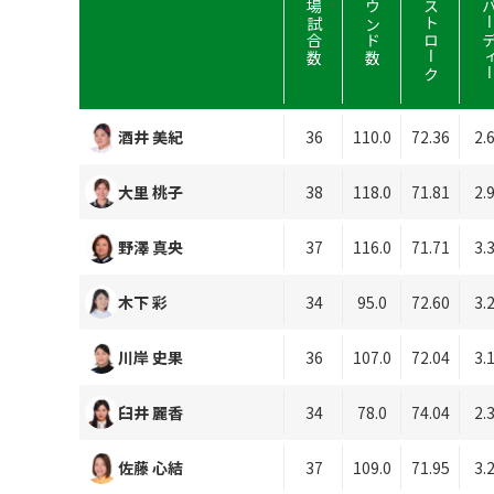
平均ストローク
平均バーデ
出場試合数
ラウンド数
酒井 美紀
36
110.0
72.36
2.
大里 桃子
38
118.0
71.81
2.
野澤 真央
37
116.0
71.71
3.
木下 彩
34
95.0
72.60
3.
川岸 史果
36
107.0
72.04
3.
臼井 麗香
34
78.0
74.04
2.
佐藤 心結
37
109.0
71.95
3.