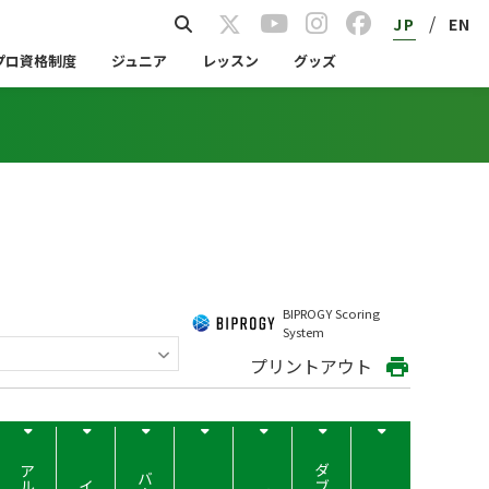
/
JP
EN
プロ資格制度
ジュニア
レッスン
グッズ
BIPROGY Scoring
System
プリントアウト
print