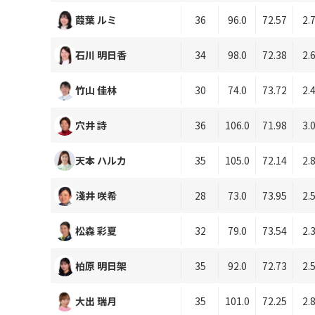
葭葉 ルミ
36
96.0
72.57
2.
石川 明日香
34
98.0
72.38
2.
竹山 佳林
30
74.0
73.72
2.
穴井 詩
36
106.0
71.98
3.
天本 ハルカ
35
105.0
72.14
2.
淺井 咲希
28
73.0
73.95
2.
松森 彩夏
32
79.0
73.54
2.
柏原 明日架
35
92.0
72.73
2.
大出 瑞月
35
101.0
72.25
2.