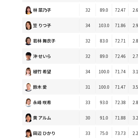
林 菜乃子
32
89.0
72.47
2.
笠 りつ子
34
103.0
71.86
2.
若林 舞衣子
32
83.0
72.71
2.
沖 せいら
32
89.0
72.46
2.
植竹 希望
34
100.0
71.74
3.
鈴木 愛
31
100.0
71.47
3.
永峰 咲希
33
93.0
72.38
2.
黄 アルム
30
91.0
71.88
3.
田辺 ひかり
33
75.0
73.73
2.