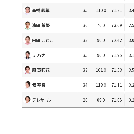
高橋 彩華
35
110.0
71.21
3.
濱田 茉優
30
76.0
73.09
2.
内田 ことこ
33
90.0
72.42
3.
リ ハナ
35
96.0
71.95
3.
原 英莉花
33
101.0
71.53
3.
堀 琴音
34
113.0
71.11
3.
テレサ･ルー
28
89.0
71.85
3.