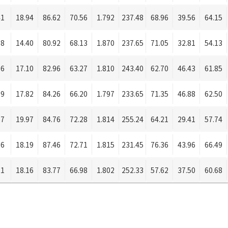
41
18.94
86.62
70.56
1.792
237.48
68.96
39.56
64.15
58
14.40
80.92
68.13
1.870
237.65
71.05
32.81
54.13
06
17.10
82.96
63.27
1.810
243.40
62.70
46.43
61.85
19
17.82
84.26
66.20
1.797
233.65
71.35
46.88
62.50
57
19.97
84.76
72.28
1.814
255.24
64.21
29.41
57.74
26
18.19
87.46
72.71
1.815
231.45
76.36
43.96
66.49
21
18.16
83.77
66.98
1.802
252.33
57.62
37.50
60.68